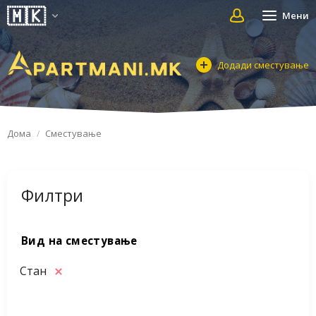
Мени
Додади сместување
Дома
Сместување
Филтри
Вид на сместување
Стан