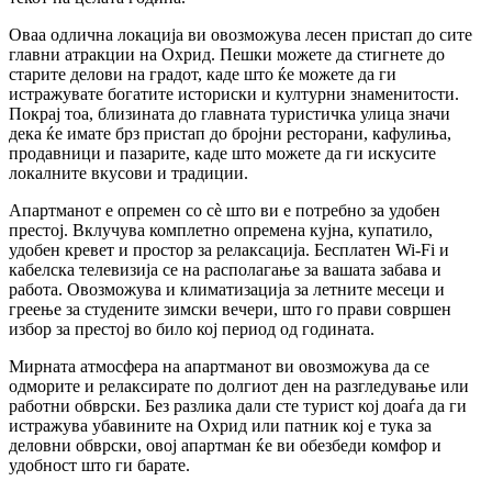
Оваа одлична локација ви овозможува лесен пристап до сите
главни атракции на Охрид. Пешки можете да стигнете до
старите делови на градот, каде што ќе можете да ги
истражувате богатите историски и културни знаменитости.
Покрај тоа, близината до главната туристичка улица значи
дека ќе имате брз пристап до бројни ресторани, кафулиња,
продавници и пазарите, каде што можете да ги искусите
локалните вкусови и традиции.
Апартманот е опремен со сè што ви е потребно за удобен
престој. Вклучува комплетно опремена кујна, купатило,
удобен кревет и простор за релаксација. Бесплатен Wi-Fi и
кабелска телевизија се на располагање за вашата забава и
работа. Овозможува и климатизација за летните месеци и
греење за студените зимски вечери, што го прави совршен
избор за престој во било кој период од годината.
Мирната атмосфера на апартманот ви овозможува да се
одморите и релаксирате по долгиот ден на разгледување или
работни обврски. Без разлика дали сте турист кој доаѓа да ги
истражува убавините на Охрид или патник кој е тука за
деловни обврски, овој апартман ќе ви обезбеди комфор и
удобност што ги барате.