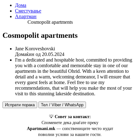
Дома
Сместување
Апартман
Cosmopolit apartments
Cosmopolit apartments
Jane Koroveshovski
Домаќин од 20.05.2024
I'm a dedicated and hospitable host, committed to providing
you with a comfortable and memorable stay in one of our
apartments in the beautiful Ohrid. With a keen attention to
detail and a warm, welcoming demeanor, I will ensure that
every guest feels at home. Feel free to use my
recommendations, that will help you make the most of your
visit to this stunning lakeside destination.
💡
Совет за контакт:
Споменете дека доаѓате преку
Apartmani.mk
— сопствениците често нудат
поволни услови за нашите гости.