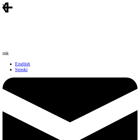
mk
English
Srpski