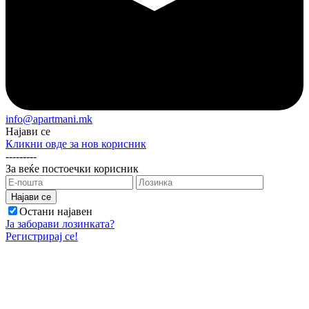
info@apartmani.mk
Најави се
Кликни овде за нов корисник
---------
За веќе постоечки корисник
Остани најавен
Ја заборави лозинката?
Регистрирај се!