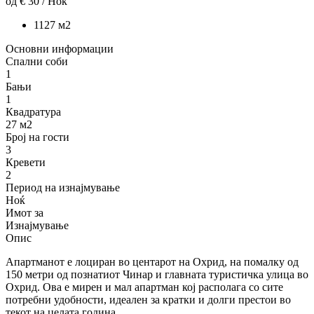
од
€ 30
/ Ноќ
1
1
27 м2
Основни информации
Спални соби
1
Бањи
1
Квадратура
27 м2
Број на гости
3
Кревети
2
Период на изнајмување
Ноќ
Имот за
Изнајмување
Опис
Апартманот е лоциран во центарот на Охрид, на помалку од
150 метри од познатиот Чинар и главната туристичка улица во
Охрид. Ова е мирен и мал апартман кој располага со сите
потребни удобности, идеален за кратки и долги престои во
текот на целата година.