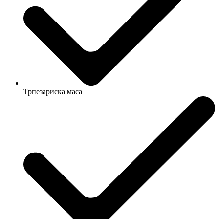
Трпезариска маса