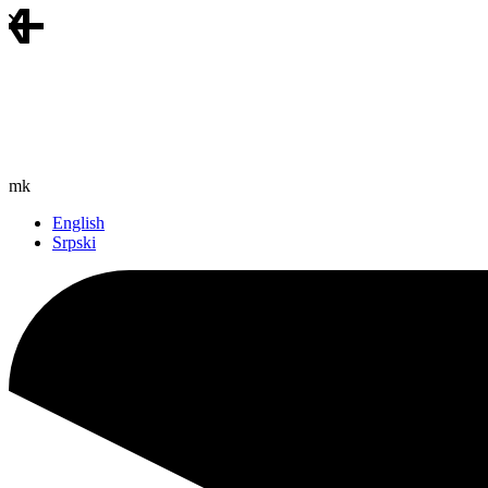
mk
English
Srpski