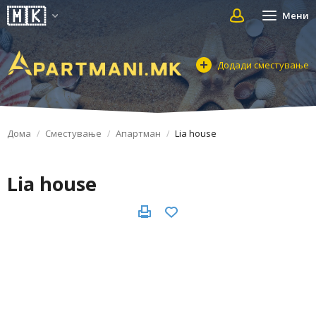
Мени
Додади сместување
Дома
Сместување
Апартман
Lia house
Lia house