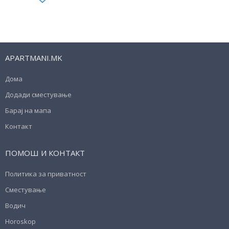
APARTMANI.MK
Дома
Додади сместување
Барај на мапа
Контакт
ПОМОШ И КОНТАКТ
Политика за приватност
Сместување
Водич
Horoskop