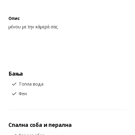
Опис
μένου με την κάμερά σας
Бања
Топла вода
Фен
Спална соба и перална