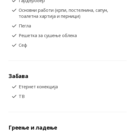
Гардеробер
Основни работи (крпи, постелнина, сапун,
тоалетна хартија и перници)
Пегла
Решетка за сушење облека
Сеф
Забава
Етернет конекција
ТВ
Греење и ладење