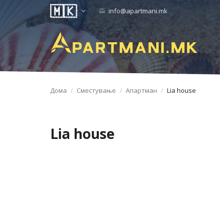
info@apartmani.mk
Дома
Сместување
Апартман
Lia house
Lia house