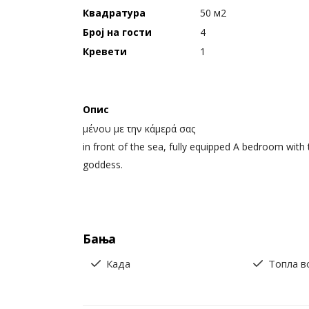
Квадратура
50 м2
Број на гости
4
Кревети
1
Опис
μένου με την κάμερά σας
in front of the sea, fully equipped A bedroom with 
goddess.
Бања
Када
Топла в