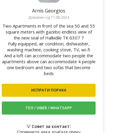
Arnis Georgios
Домаќин од 17.06.2024
Two Apartments in front of the sea 50 and 55
square meters with gazebo endless view of
the new seal of Halkidiki TK 6307 7
Fully equipped, air condition, dishwasher,
washing machine, cooking stove, TV, wi-fi
And a loft can accommodate two people the
apartments above can accommodate 4 people
one bedroom and two sofas that become
beds
💡
Совет за контакт:
Споменете дека доаѓате преку