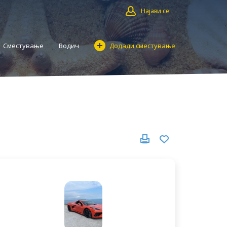
Најави се
Сместување
Водич
Додади сместување