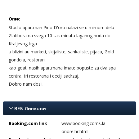
Опис
Studio apartman Pino D'oro nalazi se u mirnom delu
Zlatibora na svega 10-tak minuta laganog hoda do
Kraljevog trga.
u blizini au marketi, skijaliste, sankaliste, pijaca, Gold
gondola, restorani.
kao goati nasih apartmana imate popuste za dva spa
centra, tri restorana i deciji sadrzaj.
Dobro nam dosli.
ВЕБ Линкови
Booking.com link
www.booking.com/..la-
onore.hr.html