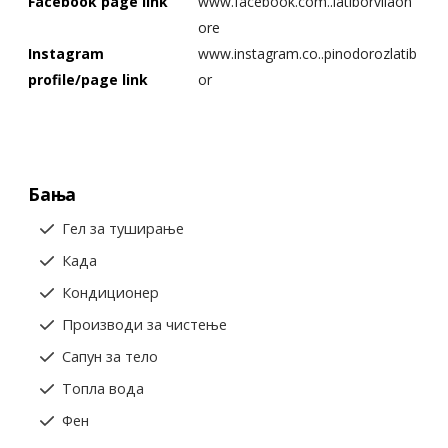
Facebook page link
www.facebook.com..latiborvilaon
ore
Instagram
www.instagram.co..pinodorozlatib
profile/page link
or
Бања
Гел за туширање
Када
Кондиционер
Производи за чистење
Сапун за тело
Топла вода
Фен