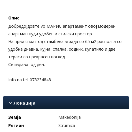
Опис
Добредојдовте vo МАРИС апартамент овој модерен
апартман нуди удобен и стилски простор
На први спрат од стамбена зграда со 65 м2 располга со
удобна дневна, кујна, спална, ходник, купатило и две
тераси со прекрасен поглед.
Се издава од ден.
Info na tel: 078234848
Локација
Земја
Makedonija
Регион
Strumica