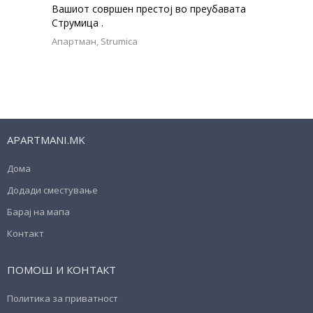
Вашиот совршен престој во преубавата
Струмица .
Апартман
Strumica
APARTMANI.MK
Дома
Додади сместување
Барај на мапа
Контакт
ПОМОШ И КОНТАКТ
Политика за приватност