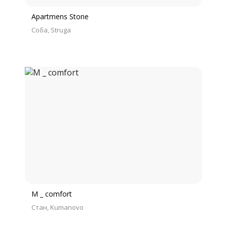
Apartmens Stone
Соба
Struga
M _ comfort
Стан
Kumanovo