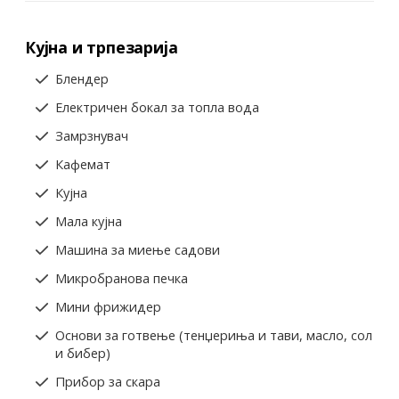
Кујна и трпезарија
Блендер
Електричен бокал за топла вода
Замрзнувач
Кафемат
Кујна
Мала кујна
Машина за миење садови
Микробранова печка
Мини фрижидер
Основи за готвење (тенџериња и тави, масло, сол
и бибер)
Прибор за скара