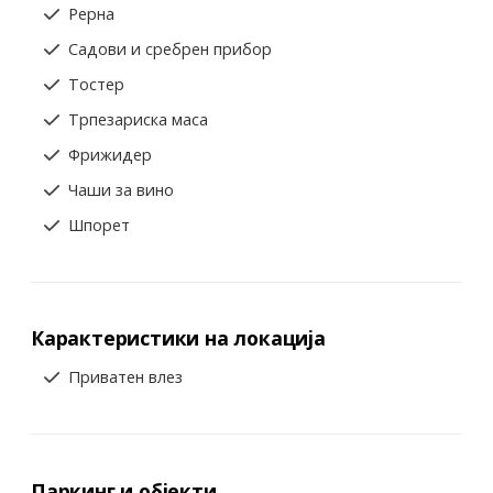
Рерна
Садови и сребрен прибор
Тостер
Трпезариска маса
Фрижидер
Чаши за вино
Шпорет
Карактеристики на локација
Приватен влез
Паркинг и објекти