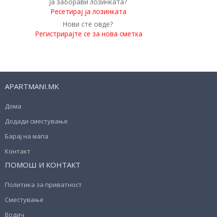
Ја заборави лозинката?
Ресетирај ја лозинката
Нови сте овде?
Регистрирајте се за нова сметка
APARTMANI.MK
Дома
Додади сместување
Барај на мапа
Контакт
ПОМОШ И КОНТАКТ
Политика за приватност
Сместување
Водич