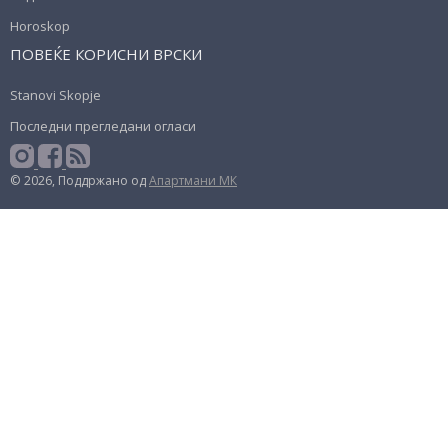
Horoskop
ПОВЕЌЕ КОРИСНИ ВРСКИ
Stanovi Skopje
Последни прегледани огласи
© 2026, Поддржано од
Апартмани МК