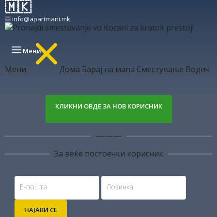
info@apartmani.mk
Мени
Мени
Дома
Барај на мапа
Сместување
Водич
КЛИКНИ ОВДЕ ЗА НОВ КОРИСНИК
---------
За веќе постоечки корисник