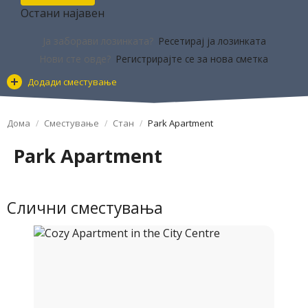
Остани најавен
Ја заборави лозинката?
Ресетирај ја лозинката
Нови сте овде?
Регистрирајте се за нова сметка
Додади сместување
Дома
Сместување
Стан
Park Apartment
Park Apartment
Слични сместувања