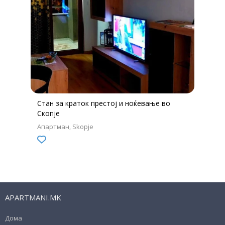
Стан за краток престој и ноќевање во
Скопје
Апартман
Skopje
APARTMANI.MK
Дома