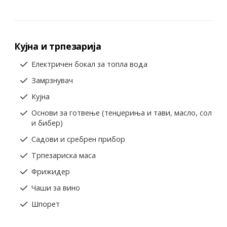
Кујна и трпезарија
Електричен бокал за топла вода
Замрзнувач
Кујна
Основи за готвење (тенџериња и тави, масло, сол
и бибер)
Садови и сребрен прибор
Трпезариска маса
Фрижидер
Чаши за вино
Шпорет