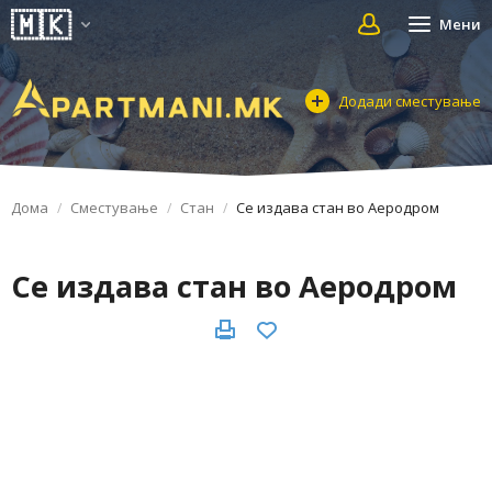
Мени
Додади сместување
Дома
Сместување
Стан
Се издава стан во Аеродром
Се издава стан во Аеродром