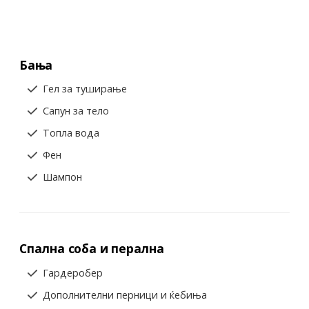
Бања
Гел за туширање
Сапун за тело
Топла вода
Фен
Шампон
Спална соба и перална
Гардеробер
Дополнителни перници и ќебиња