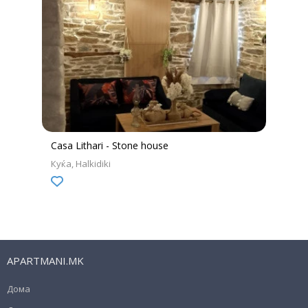
Casa Lithari - Stone house
Куќа
Halkidiki
APARTMANI.MK
Дома