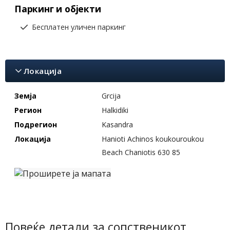
Паркинг и објекти
Бесплатен уличен паркинг
Локација
Земја
Grcija
Регион
Halkidiki
Подрегион
Kasandra
Локација
Hanioti Achinos koukouroukou
Beach Chaniotis 630 85
Повеќе детали за сопственикот