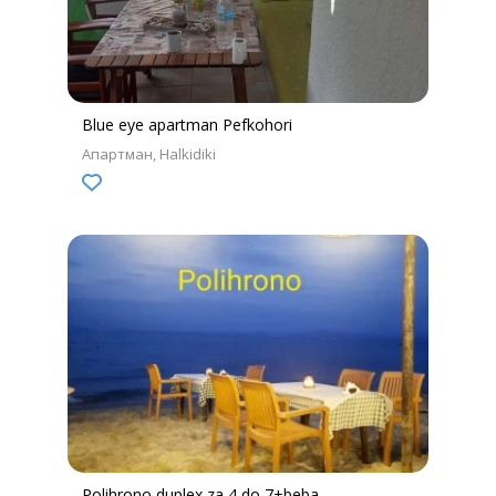
Blue eye apartman Pefkohori
Апартман
Halkidiki
Polihrono duplex za 4 do 7+beba