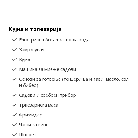
Кујна и трпезарија
Електричен бокал за топла вода
Замрзнувач
Кујна
Машина за миење садови
Основи за готвење (тенџериња и тави, масло, сол
и бибер)
Садови и сребрен прибор
Трпезариска маса
Фрижидер
Чаши за вино
Шпорет