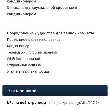
кондиционером
3-я спальня с двуспальной кроватью и
кондиционером
Оборудование
и
удобства
для ванной комнаты
Постельное белье и полотенца
Кондиционер
Телевизор с плоским экраном
Wi-Fi беспроводной
Стиральная машина
Утюг и гладильная доска
ВЕБ Линкови
URL на веб-страница
info.greekproper...gr/villa/167-2/