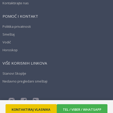
Kontaktirajte nas
POMOĆ I KONTAKT
Politika privatnosti
Smeštaj
Vodič
Horoskop
VIŠE KORISNIH LINKOVA
Stanovi Skoplje
Nedavno pregledani smeštaji
© 2026, pokreće
Apartmani MK