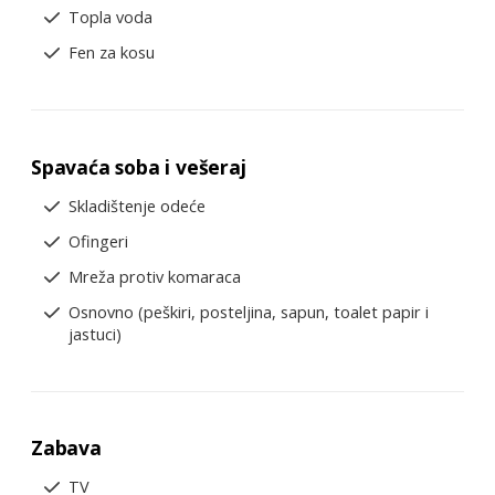
Topla voda
Fen za kosu
Spavaća soba i vešeraj
Skladištenje odeće
Ofingeri
Mreža protiv komaraca
Osnovno (peškiri, posteljina, sapun, toalet papir i
jastuci)
Zabava
TV