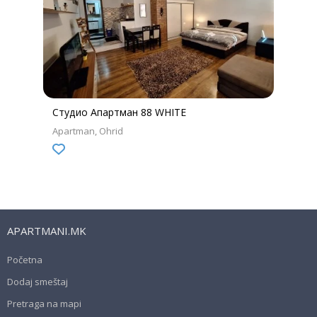
Студио Апартман 88 WHITE
Apartman
Ohrid
APARTMANI.MK
Početna
Dodaj smeštaj
Pretraga na mapi