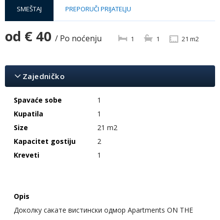
SMEŠTAJ
PREPORUČI PRIJATELJU
od
€ 40
/ Po noćenju
1
1
21 m2
Zajedničko
Spavaće sobe
1
Kupatila
1
Size
21 m2
Kapacitet gostiju
2
Kreveti
1
Opis
Доколку сакате вистински одмор Apartments ON THE