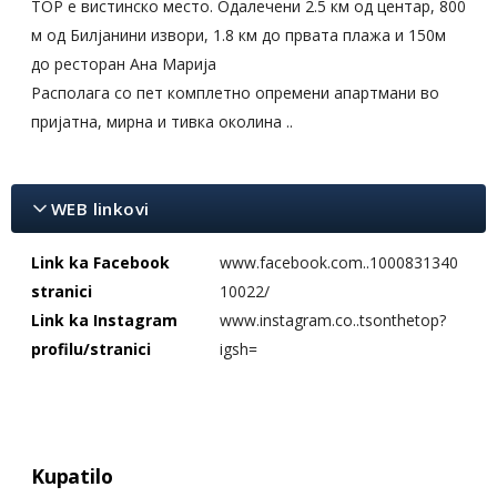
TOP е вистинско место. Одалечени 2.5 км од центар, 800
м од Билјанини извори, 1.8 км до првата плажа и 150м
до ресторан Ана Марија
Располага со пет комплетно опремени апартмани во
пријатна, мирна и тивка околина ..
WEB linkovi
Link ka Facebook
www.facebook.com..1000831340
stranici
10022/
Link ka Instagram
www.instagram.co..tsonthetop?
profilu/stranici
igsh=
Kupatilo