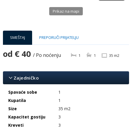
Prikaz na mapi
SMEŠTAJ
PREPORUČI PRIJATELJU
od
€ 40
/ Po noćenju
1
1
35 m2
Zajedničko
Spavaće sobe
1
Kupatila
1
Size
35 m2
Kapacitet gostiju
3
Kreveti
3