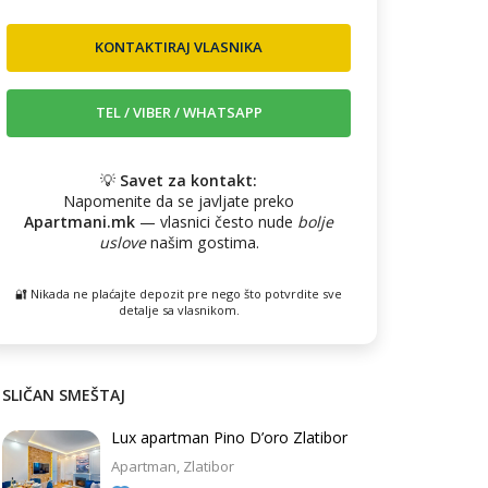
💡
Savet za kontakt:
Napomenite da se javljate preko
Apartmani.mk
— vlasnici često nude
bolje
uslove
našim gostima.
🔐 Nikada ne plaćajte depozit pre nego što potvrdite sve
detalje sa vlasnikom.
SLIČAN SMEŠTAJ
Lux apartman Pino D’oro Zlatibor
Apartman
Zlatibor