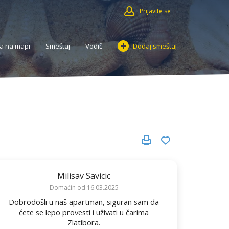
Prijavite se
a na mapi
Smeštaj
Vodič
Dodaj smeštaj
Milisav Savicic
Domaćin od 16.03.2025
Dobrodošli u naš apartman, siguran sam da
ćete se lepo provesti i uživati u čarima
Zlatibora.