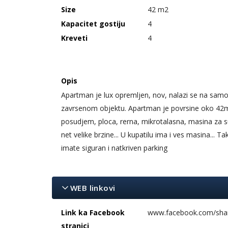
Size
42 m2
Kapacitet gostiju
4
Kreveti
4
Opis
Apartman je lux opremljen, nov, nalazi se na sam
zavrsenom objektu. Apartman je povrsine oko 42m
posudjem, ploca, rerna, mikrotalasna, masina za sud
net velike brzine... U kupatilu ima i ves masina..
imate siguran i natkriven parking
WEB linkovi
Link ka Facebook
www.facebook.com/sha
stranici