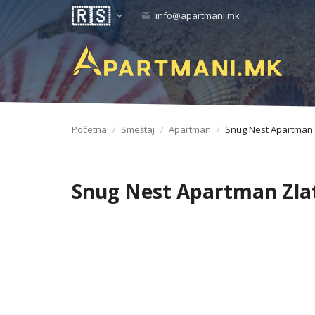
info@apartmani.mk
Početna
Smeštaj
Apartman
Snug Nest Apartman 
Snug Nest Apartman Zla