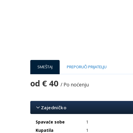
SMEŠTAJ
PREPORUČI PRIJATELJU
od
€ 40
/ Po noćenju
Zajedničko
Spavaće sobe
1
Kupatila
1