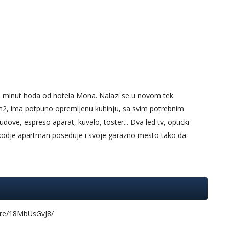
o minut hoda od hotela Mona. Nalazi se u novom tek
2, ima potpuno opremljenu kuhinju, sa svim potrebnim
ove, espreso aparat, kuvalo, toster... Dva led tv, opticki
. Takodje apartman poseduje i svoje garazno mesto tako da
re/18MbUsGvJ8/