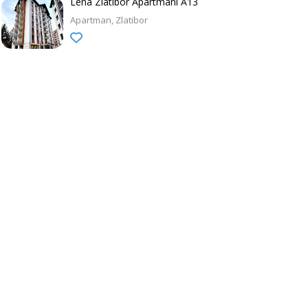
Lena Zlatibor Apartmani A13
Apartman
Zlatibor