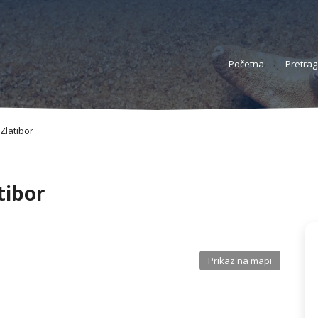
Početna
Pretrag
Zlatibor
tibor
Prikaz na mapi