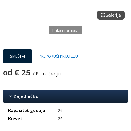
Galerija
Prikaz na mapi
SMEŠTAJ
PREPORUČI PRIJATELJU
od
€ 25
/ Po noćenju
Zajedničko
Kapacitet gostiju
26
Kreveti
26