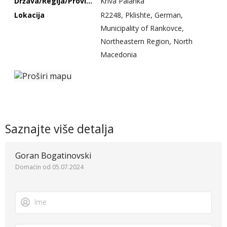
Država/Regija/Provincija
Kriva Palanka
Lokacija
R2248, Pklishte, German,
Municipality of Rankovce,
Northeastern Region, North
Macedonia
Saznajte više detalja
Goran Bogatinovski
Domaćin od 05.07.2024