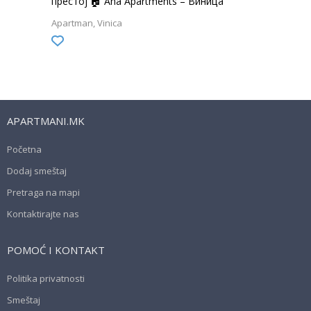
престој 🏠 Ana Apartments – Виница
Apartman
Vinica
APARTMANI.MK
Početna
Dodaj smeštaj
Pretraga na mapi
Kontaktirajte nas
POMOĆ I KONTAKT
Politika privatnosti
Smeštaj