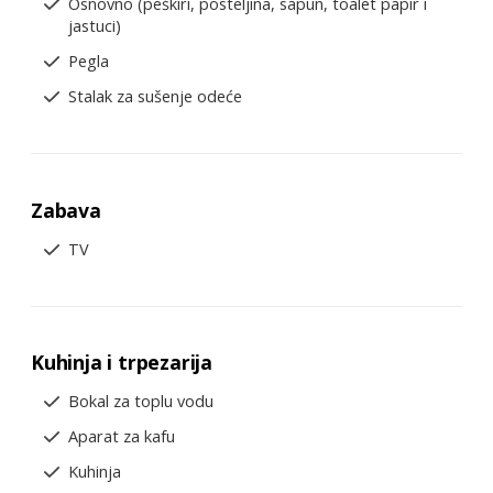
Osnovno (peškiri, posteljina, sapun, toalet papir i
jastuci)
Pegla
Stalak za sušenje odeće
Zabava
TV
Kuhinja i trpezarija
Bokal za toplu vodu
Aparat za kafu
Kuhinja