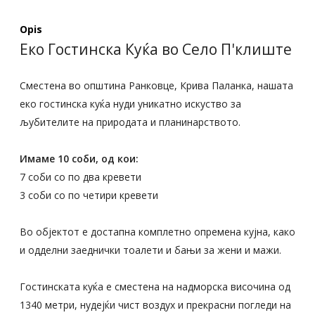
Opis
Еко Гостинска Куќа во Село П'клиште
Сместена во општина Ранковце, Крива Паланка, нашата
еко гостинска куќа нуди уникатно искуство за
љубителите на природата и планинарството.
Имаме 10 соби, од кои:
7 соби со по два кревети
3 соби со по четири кревети
Во објектот е достапна комплетно опремена кујна, како
и одделни заеднички тоалети и бањи за жени и мажи.
Гостинската куќа е сместена на надморска височина од
1340 метри, нудејќи чист воздух и прекрасни погледи на