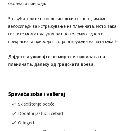
околната природа.
За љубителите на велосипедскиот спорт, имаме
велосипеди за истражување на планината. Исто така,
гостите можат да уживаат во големиот двор и
прекрасната природа што ја опкружува нашата куќа.✨
Дојдете и уживајте во мирот и тишината на
планината, далеку од градската врева.
Spavaća soba i vešeraj
Skladištenje odeće
Dodatni jastuci i ćebad
Ofingeri