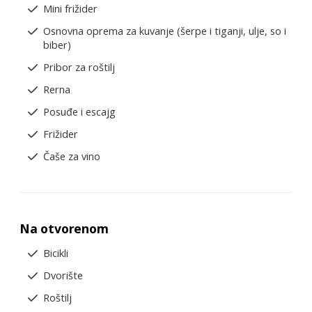
Mini frižider
Osnovna oprema za kuvanje (šerpe i tiganji, ulje, so i
biber)
Pribor za roštilj
Rerna
Posuđe i escajg
Frižider
Čaše za vino
Na otvorenom
Bicikli
Dvorište
Roštilj