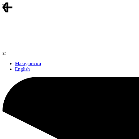
sr
Македонски
English