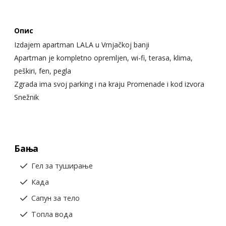
Опис
Izdajem apartman LALA u Vrnjačkoj banji
Apartman je kompletno opremljen, wi-fi, terasa, klima,
peškiri, fen, pegla
Zgrada ima svoj parking i na kraju Promenade i kod izvora
Snežnik
Бања
Гел за туширање
Када
Сапун за тело
Топла вода