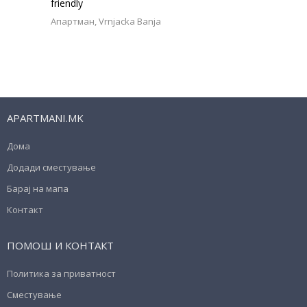
friendly
Апартман
Vrnjacka Banja
APARTMANI.MK
Дома
Додади сместување
Барај на мапа
Контакт
ПОМОШ И КОНТАКТ
Политика за приватност
Сместување