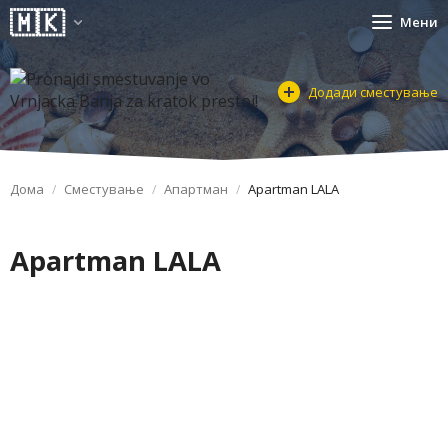
Мени
Додади сместување
Дома
Сместување
Апартман
Apartman LALA
Apartman LALA