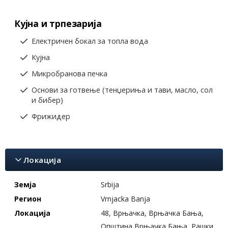
Кујна и трпезарија
Електричен бокал за топла вода
Кујна
Микробранова печка
Основи за готвење (тенџериња и тави, масло, сол
и бибер)
Фрижидер
Локација
Земја
Srbija
Регион
Vrnjacka Banja
Локација
48, Врњачка, Врњачка Бања,
Општина Врњачка Бања, Рашки