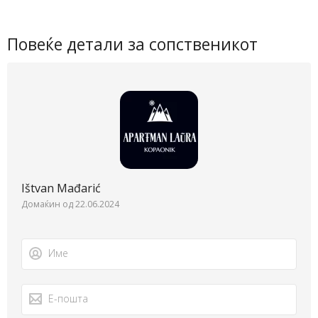
Повеќе детали за сопственикот
Ištvan Mađarić
Домаќин од 22.06.2024