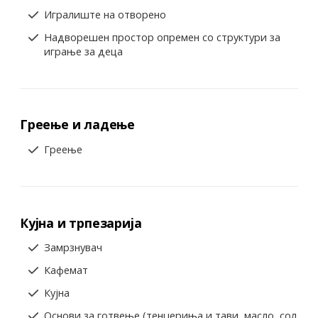
Игралиште на отворено
Надворешен простор опремен со структури за
играње за деца
Греење и ладење
Греење
Кујна и трпезарија
Замрзнувач
Кафемат
Кујна
Основи за готвење (тенџериња и тави, масло, сол