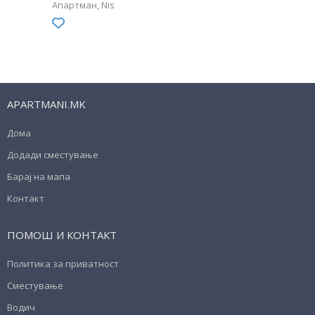
Апартман
Nis
APARTMANI.MK
Дома
Додади сместување
Барај на мапа
Контакт
ПОМОШ И КОНТАКТ
Политика за приватност
Сместување
Водич