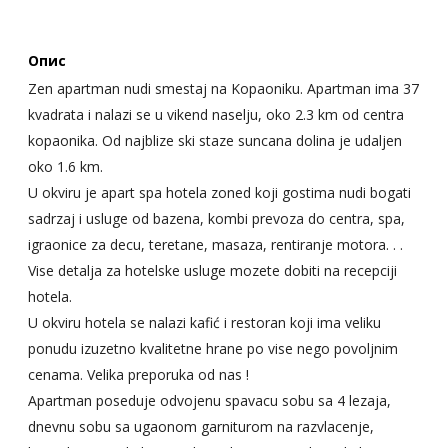
Опис
Zen apartman nudi smestaj na Kopaoniku. Apartman ima 37
kvadrata i nalazi se u vikend naselju, oko 2.3 km od centra
kopaonika. Od najblize ski staze suncana dolina je udaljen
oko 1.6 km.
U okviru je apart spa hotela zoned koji gostima nudi bogati
sadrzaj i usluge od bazena, kombi prevoza do centra, spa,
igraonice za decu, teretane, masaza, rentiranje motora. . .
Vise detalja za hotelske usluge mozete dobiti na recepciji
hotela.
U okviru hotela se nalazi kafić i restoran koji ima veliku
ponudu izuzetno kvalitetne hrane po vise nego povoljnim
cenama. Velika preporuka od nas !
Apartman poseduje odvojenu spavacu sobu sa 4 lezaja,
dnevnu sobu sa ugaonom garniturom na razvlacenje,