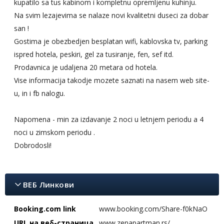
kupatilo sa tus kabinom i kompletnu opremljenu kuhinju.
Na svim lezajevima se nalaze novi kvalitetni duseci za dobar
san !
Gostima je obezbedjen besplatan wifi, kablovska tv, parking
ispred hotela, peskiri, gel za tusiranje, fen, sef itd.
Prodavnica je udaljena 20 metara od hotela.
Vise informacija takodje mozete saznati na nasem web site-
u, in i fb nalogu.
Napomena - min za izdavanje 2 noci u letnjem periodu a 4
noci u zimskom periodu .
Dobrodosli!
ВЕБ Линкови
Booking.com link
www.booking.com/Share-f0kNaO
URL на веб-страница
www.zenapartman.rs/