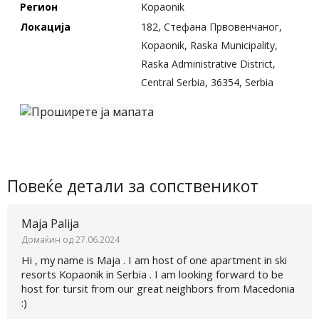
Регион
Kopaonik
Локација
182, Стефана Првовенчаног,
Kopaonik, Raska Municipality,
Raska Administrative District,
Central Serbia, 36354, Serbia
Повеќе детали за сопственикот
Maja Palija
Домаќин од 27.06.2024
Hi , my name is Maja . I am host of one apartment in ski
resorts Kopaonik in Serbia . I am looking forward to be
host for tursit from our great neighbors from Macedonia
:)