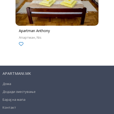
Apartman Anthony
Апартман
Nis
APARTMANI.MK
Дома
Додади сместување
Барај на мапа
Контакт