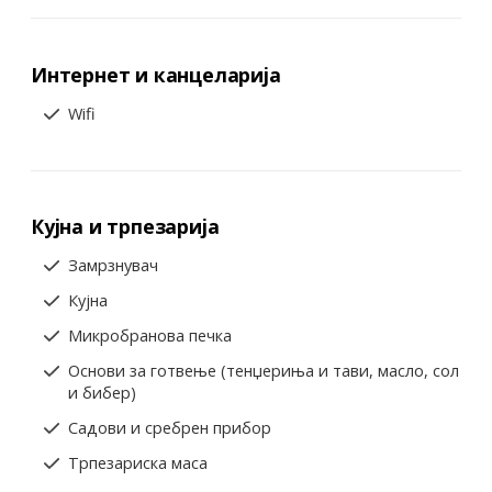
Интернет и канцеларија
Wifi
Кујна и трпезарија
Замрзнувач
Кујна
Микробранова печка
Основи за готвење (тенџериња и тави, масло, сол
и бибер)
Садови и сребрен прибор
Трпезариска маса