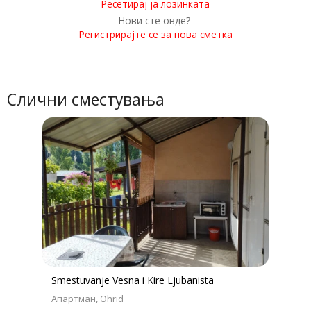
Ресетирај ја лозинката
Нови сте овде?
Регистрирајте се за нова сметка
Слични сместувања
Smestuvanje Vesna i Kire Ljubanista
Апартман
Ohrid