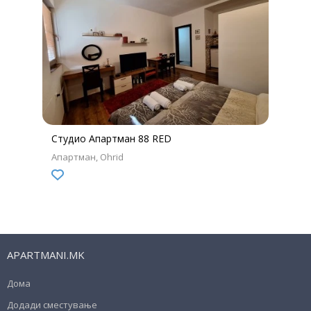
Студио Апартман 88 RED
Апартман
Ohrid
APARTMANI.MK
Дома
Додади сместување