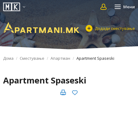
Мени
Додади сместување
Дома
Сместување
Апартман
Apartment Spaseski
Apartment Spaseski