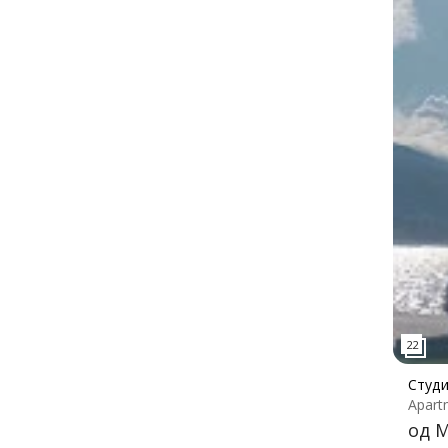
Студи
Apart
од М