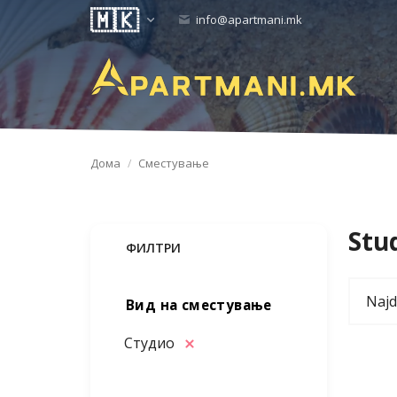
info@apartmani.mk
Дома
Сместување
Stud
ФИЛТРИ
Najd
Вид на сместување
Студио