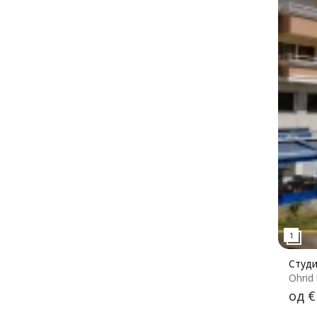
Студи
Ohrid 
од €