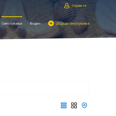
Најави се
Сместување
Водич
Додади сместување