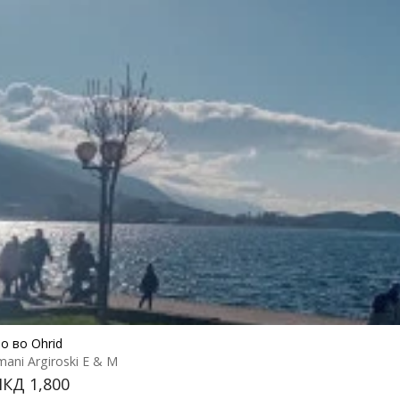
о во Ohrid
mani Argiroski E & M
КД 1,800