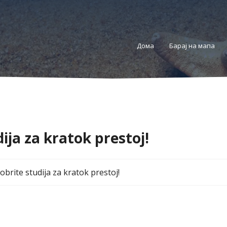
Дома
Барај на мапа
ija za kratok prestoj!
obrite studija za kratok prestoj!