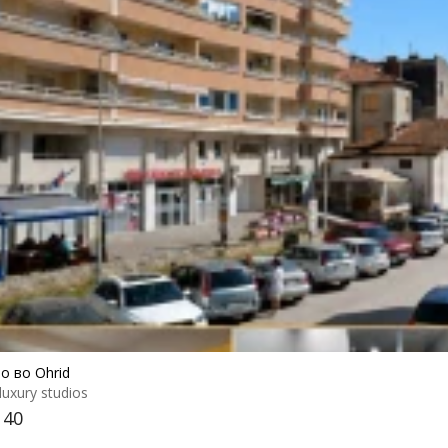
о во Ohrid
luxury studios
 40