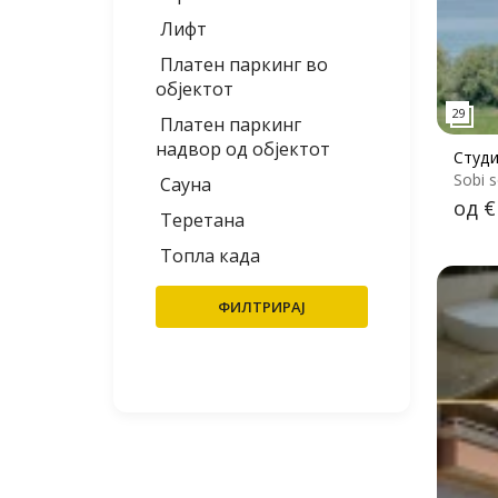
Лифт
Платен паркинг во
објектот
Платен паркинг
надвор од објектот
Студи
Sobi s
Сауна
од €
Теретана
Топла када
ФИЛТРИРАЈ