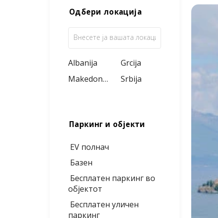
Одбери локација
Albanija
Grcija
Makedonija
Srbija
Паркинг и објекти
EV полнач
Базен
Бесплатен паркинг во
објектот
Бесплатен уличен
паркинг