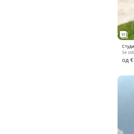
Студи
Se izd
од €