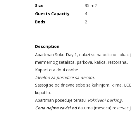
Size
35 m2
Guests Capacity
4
Beds
2
Description
Apartman Soko Day 1, nalazi se na odlicnoj lokac
mermernog setalista, parkova, kafica, restorana..
Kapaciteta do 4 osobe .
Idealno za porodice sa decom.
Sastoji se od dnevne sobe sa kuhinjom, klima, LCD
kupatilo.
Apartman poseduje terasu.
Pokriveni parking.
Cena najma zavisi od
datuma (meseca) rezervacije