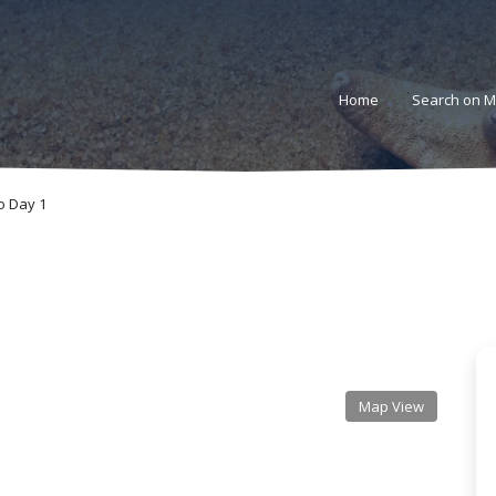
Home
Search on 
o Day 1
Map View