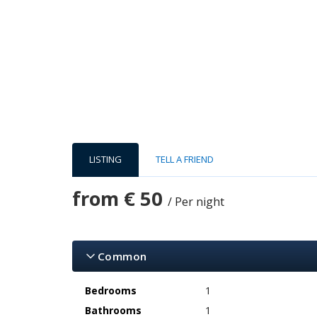
LISTING
TELL A FRIEND
from
€ 50
/ Per night
Common
Bedrooms
1
Bathrooms
1