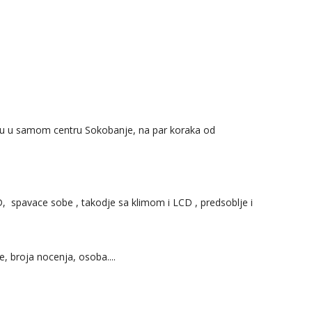
iju u samom centru Sokobanje, na par koraka od
, spavace sobe , takodje sa klimom i LCD , predsoblje i
, broja nocenja, osoba....