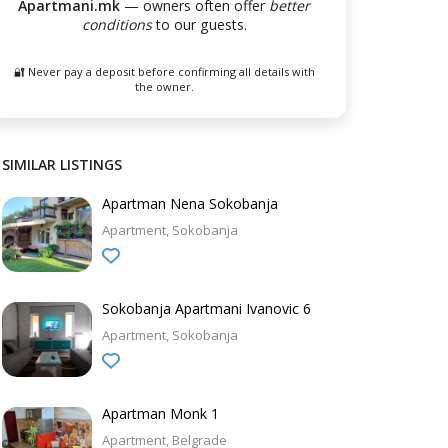
Apartmani.mk
— owners often offer
better
conditions
to our guests.
🔐 Never pay a deposit before confirming all details with
the owner.
SIMILAR LISTINGS
Apartman Nena Sokobanja
Apartment
Sokobanja
Sokobanja Apartmani Ivanovic 6
Apartment
Sokobanja
Apartman Monk 1
Apartment
Belgrade