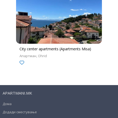
City center apartments (Apartments Misa)
Апартман
Ohrid
APARTMANI.MK
Дома
Додади сместување