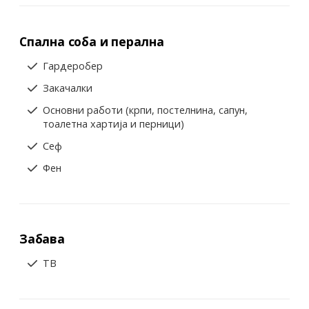
Спална соба и перална
Гардеробер
Закачалки
Основни работи (крпи, постелнина, сапун,
тоалетна хартија и перници)
Сеф
Фен
Забава
ТВ