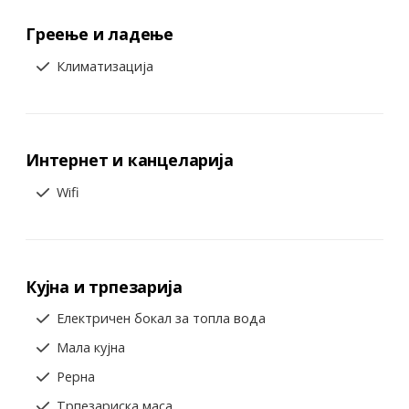
Греење и ладење
Климатизација
Интернет и канцеларија
Wifi
Кујна и трпезарија
Електричен бокал за топла вода
Мала кујна
Рерна
Трпезариска маса