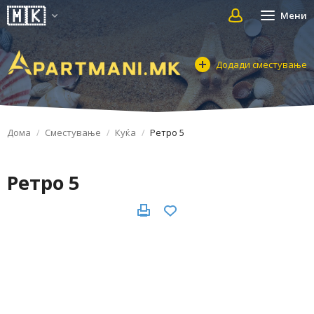
Мени
Додади сместување
Дома
Сместување
Куќа
Ретро 5
Ретро 5