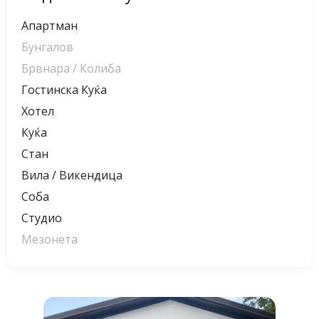
Апартман
Бунгалов
Брвнара / Колиба
Гостинска Куќа
Хотел
Куќа
Стан
Вила / Викендица
Соба
Студио
Мезонета