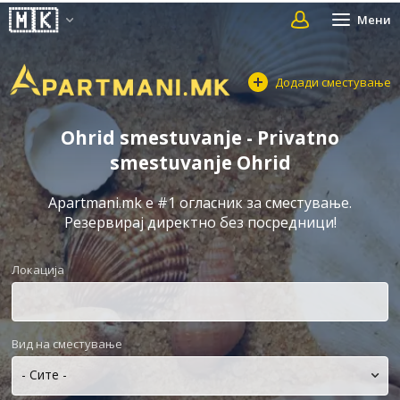
Мени
Додади сместување
Ohrid smestuvanje - Privatno
smestuvanje Ohrid
Apartmani.mk е #1 огласник за сместување.
Резервирај директно без посредници!
Локација
Вид на сместување