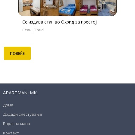
Се издава стан во Охрид за престој
Стан
Ohrid
ПОВЕЌЕ
APARTMANI.MK
Дома
Додади сместување
Барај на мапа
Контакт