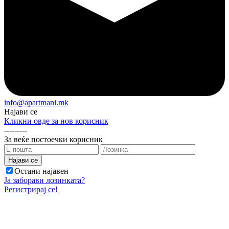
info@apartmani.mk
Најави се
Кликни овде за нов корисник
---------
За веќе постоечки корисник
Остани најавен
Ја заборави лозинката?
Регистрирај се!