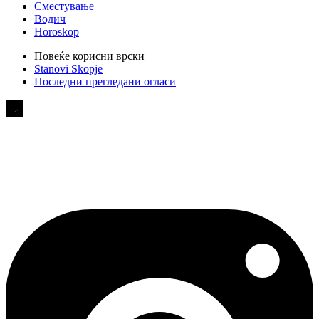
Сместување
Водич
Horoskop
Повеќе корисни врски
Stanovi Skopje
Последни прегледани огласи