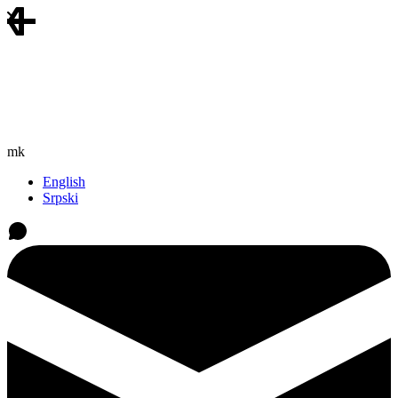
mk
English
Srpski