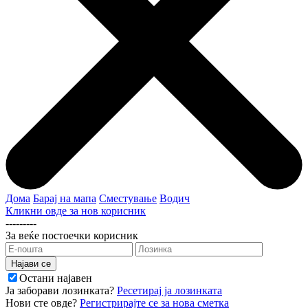
Дома
Барај на мапа
Сместување
Водич
Кликни овде за нов корисник
---------
За веќе постоечки корисник
Остани најавен
Ја заборави лозинката?
Ресетирај ја лозинката
Нови сте овде?
Регистрирајте се за нова сметка