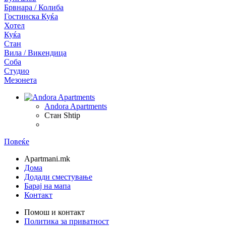
Брвнара / Колиба
Гостинска Куќа
Хотел
Куќа
Стан
Вила / Викендица
Соба
Студио
Мезонета
Andora Apartments
Стан
Shtip
Повеќе
Apartmani.mk
Дома
Додади сместување
Барај на мапа
Контакт
Помош и контакт
Политика за приватност