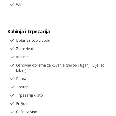
Wifi
Kuhinja i trpezarija
Bokal za toplu vodu
Zamrzivač
Kuhinja
Osnovna oprema za kuvanje (šerpe i tiganji, ulje, so i
biber)
Rerna
Toster
Trpezarijski sto
Frižider
Čaše za vino