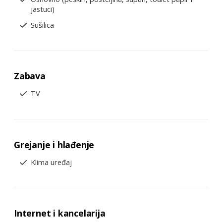
jastuci)
Sušilica
Zabava
TV
Grejanje i hlađenje
Klima uređaj
Internet i kancelarija