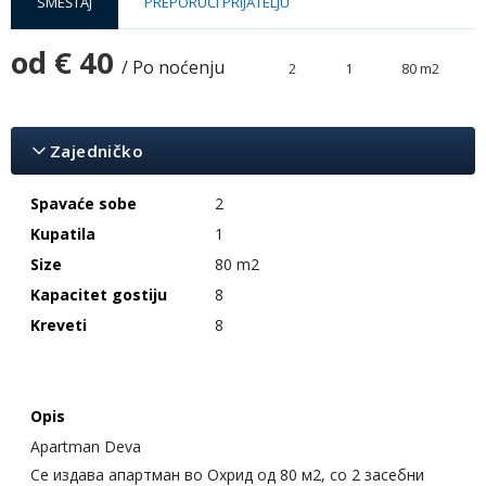
SMEŠTAJ
PREPORUČI PRIJATELJU
od
€ 40
/ Po noćenju
2
1
80 m2
Zajedničko
Spavaće sobe
2
Kupatila
1
Size
80 m2
Kapacitet gostiju
8
Kreveti
8
Opis
Apartman Deva
Се издава апартман во Охрид од 80 м2, со 2 засебни