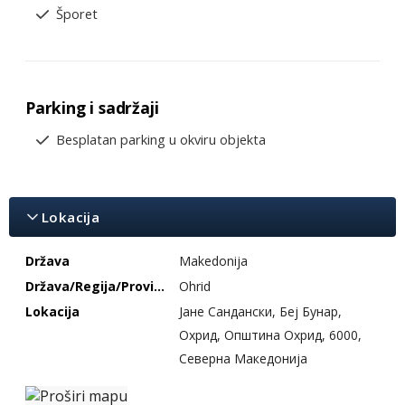
Šporet
Parking i sadržaji
Besplatan parking u okviru objekta
Lokacija
Država
Makedonija
Država/Regija/Provincija
Ohrid
Lokacija
Јане Сандански, Беј Бунар,
Охрид, Општина Охрид, 6000,
Северна Македонија