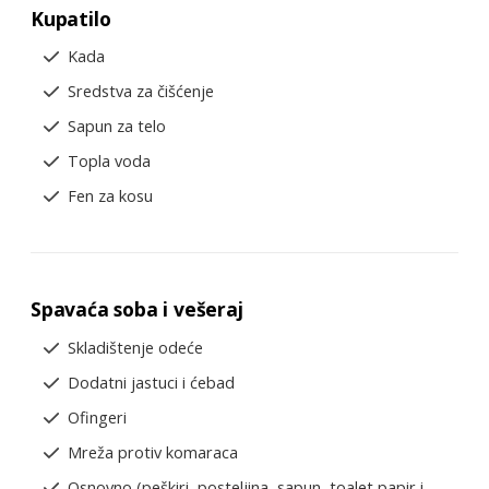
Kupatilo
Kada
Sredstva za čišćenje
Sapun za telo
Topla voda
Fen za kosu
Spavaća soba i vešeraj
Skladištenje odeće
Dodatni jastuci i ćebad
Ofingeri
Mreža protiv komaraca
Osnovno (peškiri, posteljina, sapun, toalet papir i