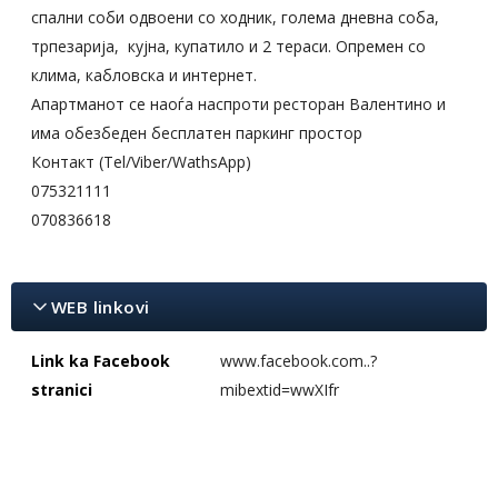
спални соби одвоени со ходник, голема дневна соба,
трпезарија, кујна, купатило и 2 тераси. Опремен со
клима, кабловска и интернет.
Апартманот се наоѓа наспроти ресторан Валентино и
има обезбеден бесплатен паркинг простор
Контакт (Tel/Viber/WathsApp)
075321111
070836618
WEB linkovi
Link ka Facebook
www.facebook.com..?
stranici
mibextid=wwXIfr