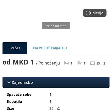
Galerija
Prikaz na mapi
SMEŠTAJ
PREPORUČI PRIJATELJU
od
MKD 1
/ Po noćenju
1
1
35 m2
Zajedničko
Spavaće sobe
1
Kupatila
1
Size
35 m2