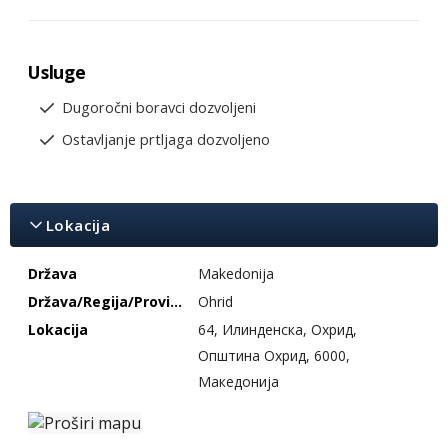
Usluge
Dugoročni boravci dozvoljeni
Ostavljanje prtljaga dozvoljeno
Lokacija
Država
Makedonija
Država/Regija/Provincija
Ohrid
Lokacija
64, Илинденска, Охрид,
Општина Охрид, 6000,
Македонија