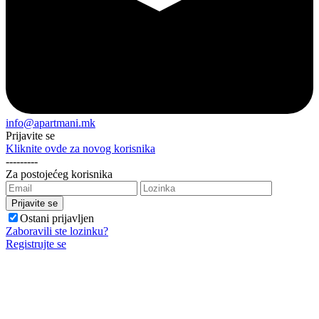
info@apartmani.mk
Prijavite se
Kliknite ovde za novog korisnika
---------
Za postojećeg korisnika
Ostani prijavljen
Zaboravili ste lozinku?
Registrujte se