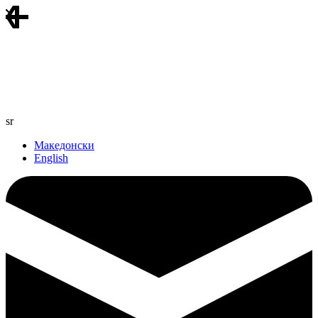
sr
Македонски
English