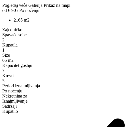
Pogledaj veće
Galerija
Prikaz na mapi
od
€ 90
/ Po noćenju
2
1
65 m2
Zajedničko
Spavaće sobe
2
Kupatila
1
Size
65 m2
Kapacitet gostiju
7
Kreveti
5
Period iznajmljivanja
Po noćenju
Nekretnina za
Iznajmljivanje
Sadržaji
Kupatilo