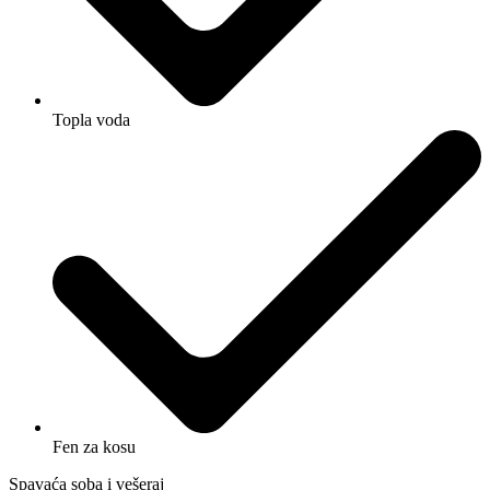
Topla voda
Fen za kosu
Spavaća soba i vešeraj