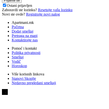
Ostani prijavljen
Zaboravili ste lozinku?
Resetujte vašu lozinku
Novi ste ovde?
Registrujte novi nalog
Apartmani.mk
Početna
Dodaj smeštaj
Pretraga na mapi
Kontaktirajte nas
Pomoć i kontakt
Politika privatnosti
Smeštaj
Vodič
Horoskop
Više korisnih linkova
Stanovi Skoplje
Nedavno pregledani smeštaji