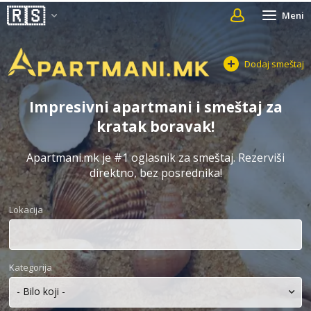
Meni
Dodaj smeštaj
Impresivni apartmani i smeštaj za
kratak boravak!
Apartmani.mk je #1 oglasnik za smeštaj. Rezerviši
direktno, bez posrednika!
Lokacija
Kategorija