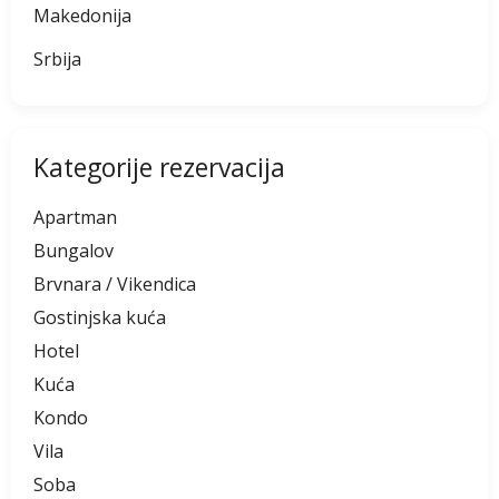
Makedonija
Srbija
Kategorije rezervacija
Apartman
Bungalov
Brvnara / Vikendica
Gostinjska kuća
Hotel
Kuća
Kondo
Vila
Soba