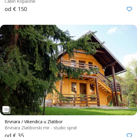
Cabin Kopaonik
od € 150
Brvnara / Vikendica u Zlatibor
Brvnara Zlatiborski mir - studio sprat
od € 35