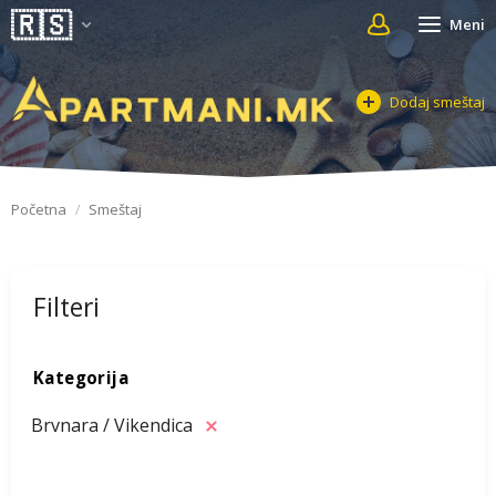
Meni
Dodaj smeštaj
Početna
Smeštaj
Filteri
Kategorija
Brvnara / Vikendica