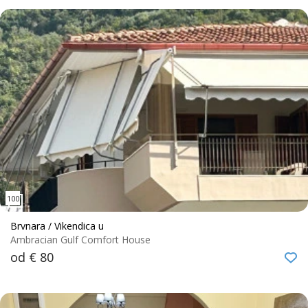
Brvnara / Vikendica u
Ambracian Gulf Comfort House
od € 80