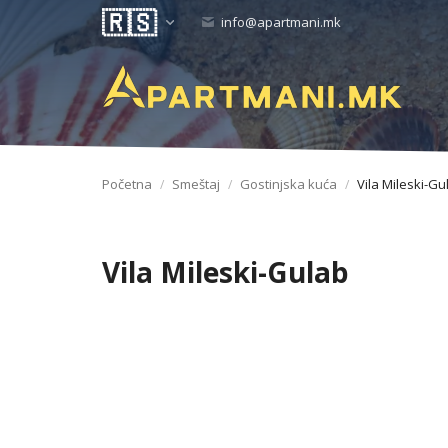
info@apartmani.mk
Početna
Smeštaj
Gostinjska kuća
Vila Mileski-Gu
Vila Mileski-Gulab