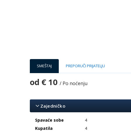
SMEŠTAJ
PREPORUČI PRIJATELJU
od
€ 10
/ Po noćenju
Zajedničko
Spavaće sobe
4
Kupatila
4