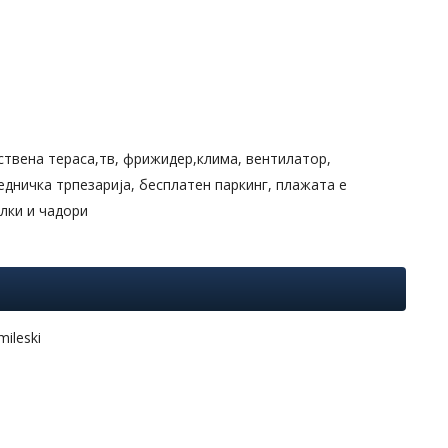
ствена тераса,тв, фрижидер,клима, вентилатор,
аедничка трпезарија, бесплатен паркинг, плажата е
лки и чадори
ileski