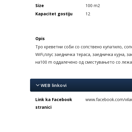
Size
100 m2
Kapacitet gostiju
12
Opis
Тро креветни соби со сопствено купатило, соп
WiFi,плус заедничка тераса, заедничка кујна, з
на100 m оддалечено од сместувањето со лежа
WEB linkovi
Link ka Facebook
www.facebook.com/vilam
stranici