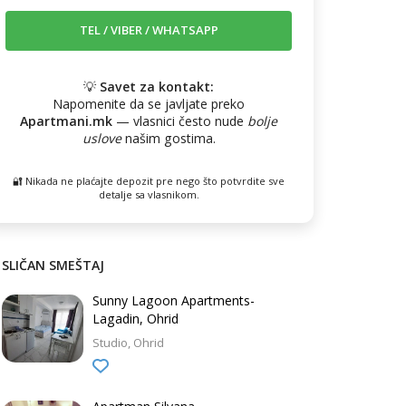
💡
Savet za kontakt:
Napomenite da se javljate preko
Apartmani.mk
— vlasnici često nude
bolje
uslove
našim gostima.
🔐 Nikada ne plaćajte depozit pre nego što potvrdite sve
detalje sa vlasnikom.
SLIČAN SMEŠTAJ
Sunny Lagoon Apartments-
Lagadin, Ohrid
Studio
Ohrid