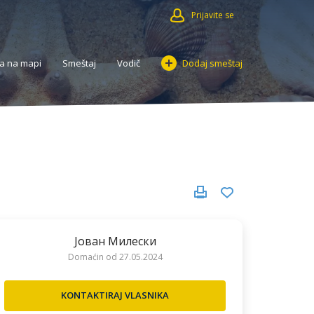
Prijavite se
a na mapi
Smeštaj
Vodič
Dodaj smeštaj
Јован Милески
Domaćin od 27.05.2024