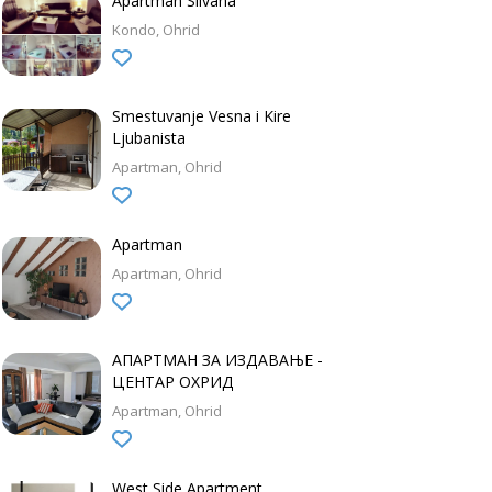
Apartman Silvana
Kondo
Ohrid
Smestuvanje Vesna i Kire
Ljubanista
Apartman
Ohrid
Apartman
Apartman
Ohrid
АПАРТМАН ЗА ИЗДАВАЊЕ -
ЦЕНТАР ОХРИД
Apartman
Ohrid
West Side Apartment