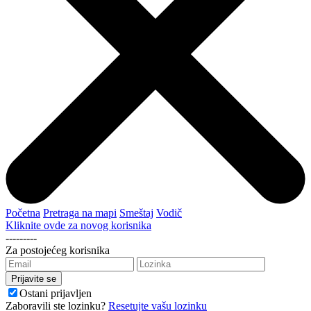
Početna
Pretraga na mapi
Smeštaj
Vodič
Kliknite ovde za novog korisnika
---------
Za postojećeg korisnika
Ostani prijavljen
Zaboravili ste lozinku?
Resetujte vašu lozinku