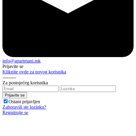
info@apartmani.mk
Prijavite se
Kliknite ovde za novog korisnika
---------
Za postojećeg korisnika
Ostani prijavljen
Zaboravili ste lozinku?
Registrujte se