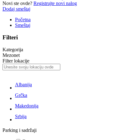
Novi ste ovde?
Registrujte novi nalog
Dodaj smeštaj
Početna
Smeštaj
Filteri
Kategorija
Mezonet
Filter lokacije
Albanija
Grčka
Makedonija
Srbija
Parking i sadržaji