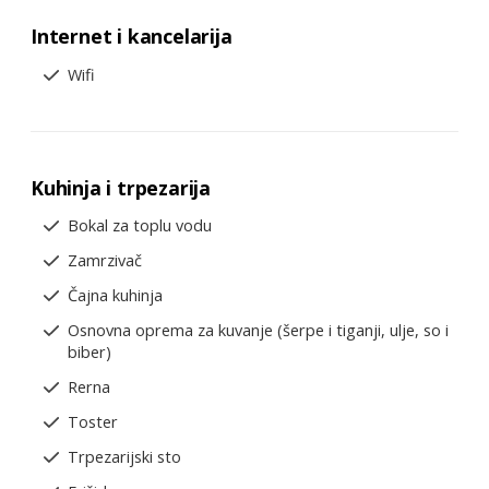
Internet i kancelarija
Wifi
Kuhinja i trpezarija
Bokal za toplu vodu
Zamrzivač
Čajna kuhinja
Osnovna oprema za kuvanje (šerpe i tiganji, ulje, so i
biber)
Rerna
Toster
Trpezarijski sto