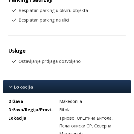
Besplatan parking u okviru objekta
Besplatan parking na ulici
Usluge
Ostavljanje prtljaga dozvoljeno
Lokacija
Država
Makedonija
Država/Regija/Provincija
Bitola
Lokacija
Трново, Општина Битола,
Пелагониски СР, Северна
Македонија