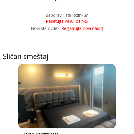
Zaboravili ste lozinku?
Resetujte vašu lozinku
Novi ste ovde?
Registrujte novi nalog
Sličan smeštaj