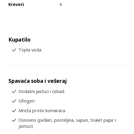
Kreveti
4
Kupatilo
Topla voda
Spavaća soba i vešeraj
Dodatni jastuci i ćebad
Ofingeri
Mreža protiv komaraca
Osnovno (peškiri, posteljina, sapun, toalet papir i
jastuci)