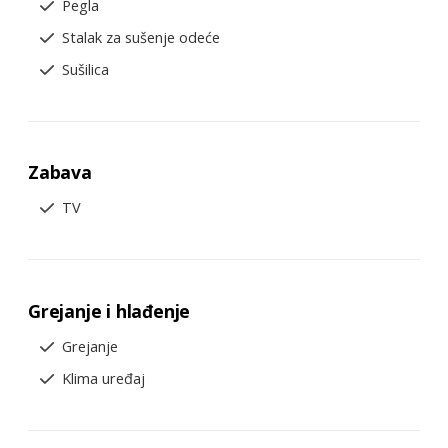
Pegla
Stalak za sušenje odeće
Sušilica
Zabava
TV
Grejanje i hlađenje
Grejanje
Klima uređaj