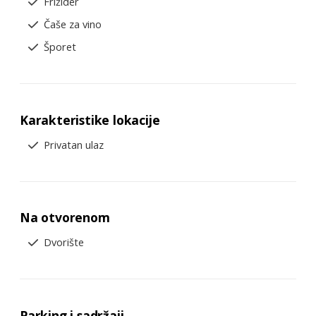
Frižider
Čaše za vino
Šporet
Karakteristike lokacije
Privatan ulaz
Na otvorenom
Dvorište
Parking i sadržaji