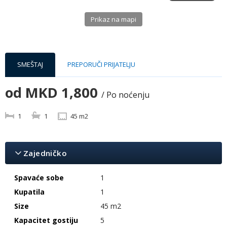
Prikaz na mapi
SMEŠTAJ
PREPORUČI PRIJATELJU
od
MKD 1,800
/ Po noćenju
1
1
45 m2
Zajedničko
Spavaće sobe
1
Kupatila
1
Size
45 m2
Kapacitet gostiju
5