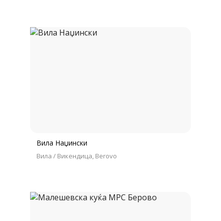
Вила Наџински
Вила / Викендица
Berovo