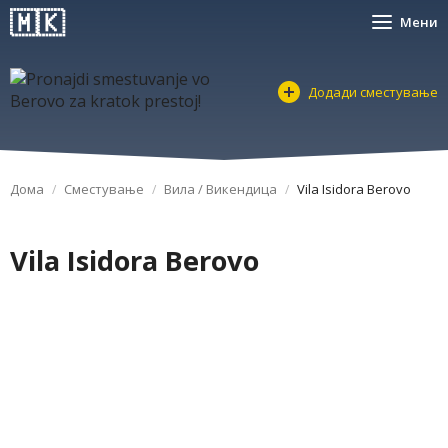
Мени
Додади сместување
Дома
Сместување
Вила / Викендица
Vila Isidora Berovo
Vila Isidora Berovo