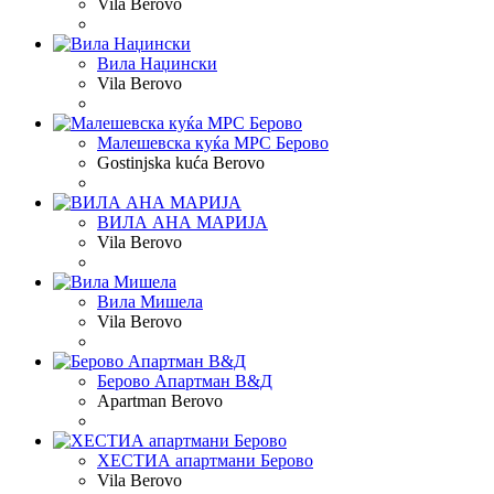
Vila
Berovo
Вила Наџински
Vila
Berovo
Малешевска куќа МРС Берово
Gostinjska kuća
Berovo
ВИЛА АНА МАРИЈА
Vila
Berovo
Вила Мишела
Vila
Berovo
Берово Апартман В&Д
Apartman
Berovo
ХЕСТИА апартмани Берово
Vila
Berovo