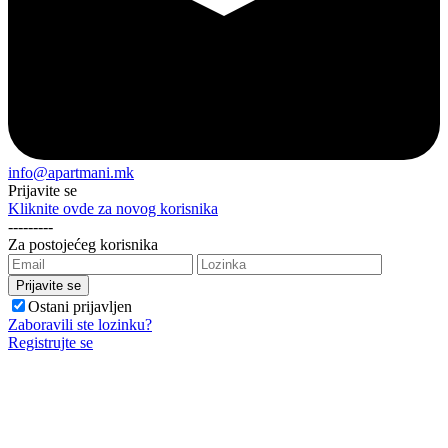
info@apartmani.mk
Prijavite se
Kliknite ovde za novog korisnika
---------
Za postojećeg korisnika
Ostani prijavljen
Zaboravili ste lozinku?
Registrujte se