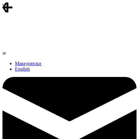
sr
Македонски
English