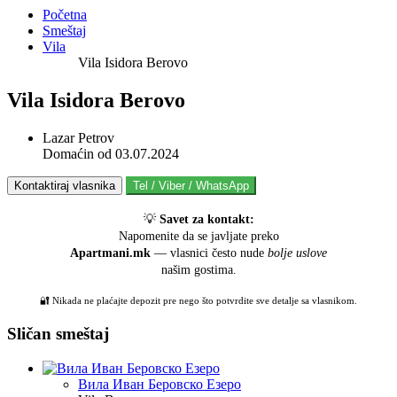
Početna
Smeštaj
Vila
Vila Isidora Berovo
Vila Isidora Berovo
Lazar Petrov
Domaćin od 03.07.2024
💡
Savet za kontakt:
Napomenite da se javljate preko
Apartmani.mk
— vlasnici često nude
bolje uslove
našim gostima.
🔐 Nikada ne plaćajte depozit pre nego što potvrdite sve detalje sa vlasnikom.
Sličan smeštaj
Вила Иван Беровско Езеро