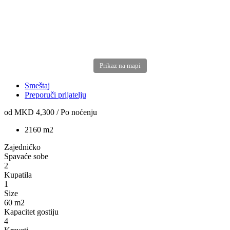
Prikaz na mapi
Smeštaj
Preporuči prijatelju
od
MKD 4,300
/ Po noćenju
2
1
60 m2
Zajedničko
Spavaće sobe
2
Kupatila
1
Size
60 m2
Kapacitet gostiju
4