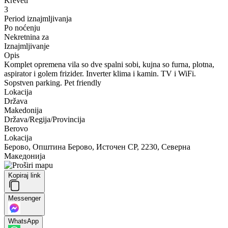
Kreveti
3
Period iznajmljivanja
Po noćenju
Nekretnina za
Iznajmljivanje
Opis
Komplet opremena vila so dve spalni sobi, kujna so furna, plotna,
aspirator i golem frizider. Inverter klima i kamin. TV i WiFi.
Sopstven parking. Pet friendly
Lokacija
Država
Makedonija
Država/Regija/Provincija
Berovo
Lokacija
Берово, Општина Берово, Источен СР, 2230, Северна
Македонија
Kopiraj link
Messenger
WhatsApp