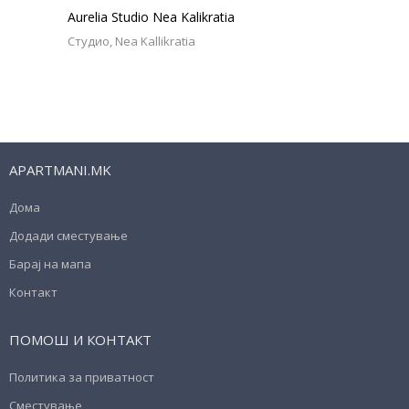
Aurelia Studio Nea Kalikratia
Студио
Nea Kallikratia
APARTMANI.MK
Дома
Додади сместување
Барај на мапа
Контакт
ПОМОШ И КОНТАКТ
Политика за приватност
Сместување