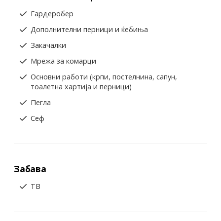
Гардеробер
Дополнителни перници и ќебиња
Закачалки
Мрежа за комарци
Основни работи (крпи, постелнина, сапун,
тоалетна хартија и перници)
Пегла
Сеф
Забава
ТВ