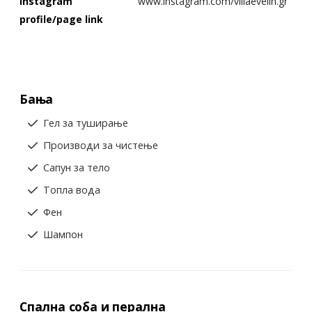
Instagram
www.instagram.com/villaevelin.gr
profile/page link
Бања
Гел за туширање
Производи за чистење
Сапун за тело
Топла вода
Фен
Шампон
Спална соба и перална