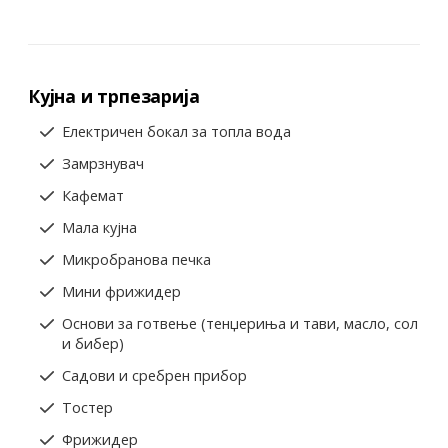
Кујна и трпезарија
Електричен бокал за топла вода
Замрзнувач
Кафемат
Мала кујна
Микробранова печка
Мини фрижидер
Основи за готвење (тенџериња и тави, масло, сол
и бибер)
Садови и сребрен прибор
Тостер
Фрижидер