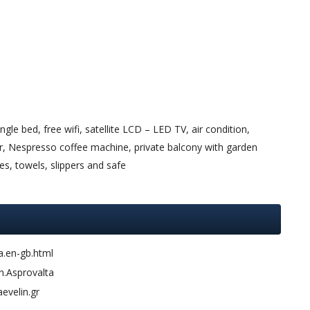
le bed, free wifi, satellite LCD – LED TV, air condition,
or, Nespresso coffee machine, private balcony with garden
s, towels, slippers and safe
a.en-gb.html
n.Asprovalta
evelin.gr