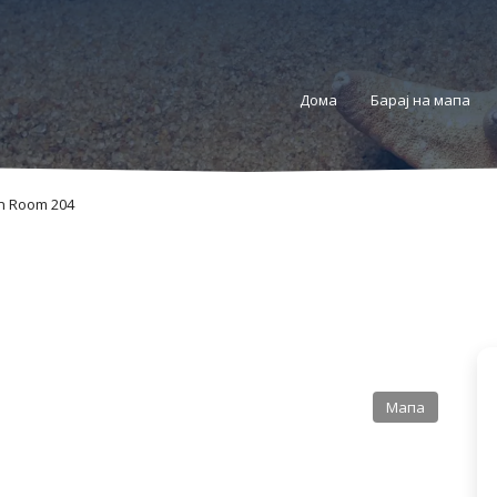
Дома
Барај на мапа
lin Room 204
Мапа