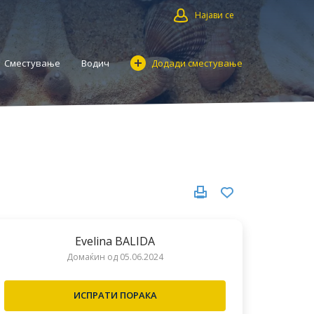
Најави се
Сместување
Водич
Додади сместување
Evelina BALIDA
Домаќин од 05.06.2024