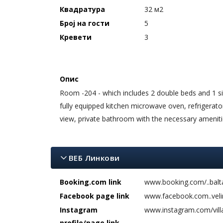
Квадратура
32 м2
Број на гости
5
Кревети
3
Опис
Room -204 - which includes 2 double beds and 1 sing
fully equipped kitchen microwave oven, refrigerat
view, private bathroom with the necessary amenitie
ВЕБ Линкови
Booking.com link
www.booking.com/..balt
Facebook page link
www.facebook.com..veli
Instagram
www.instagram.com/villa
profile/page link