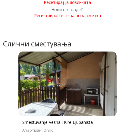
Ресетирај ја лозинката
Нови сте овде?
Регистрирајте се за нова сметка
Слични сместувања
Smestuvanje Vesna i Kire Ljubanista
Апартман
Ohrid