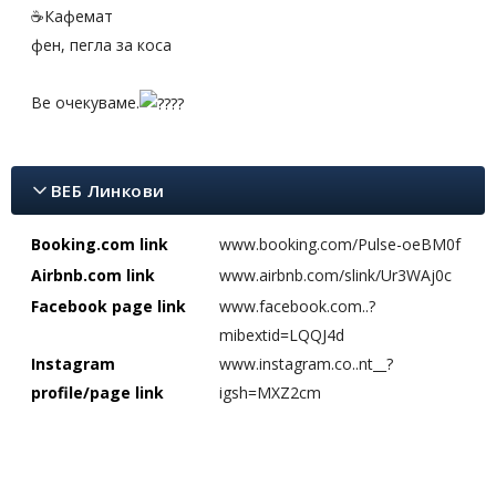
☕️Кафемат
фен, пегла за коса
Ве очекуваме.
ВЕБ Линкови
Booking.com link
www.booking.com/Pulse-oeBM0f
Airbnb.com link
www.airbnb.com/slink/Ur3WAj0c
Facebook page link
www.facebook.com..?
mibextid=LQQJ4d
Instagram
www.instagram.co..nt__?
profile/page link
igsh=MXZ2cm