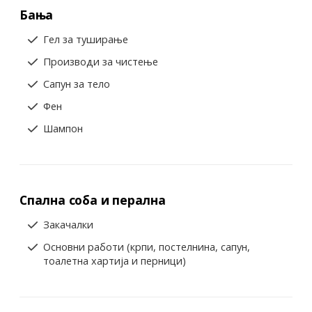
Бања
Гел за туширање
Производи за чистење
Сапун за тело
Фен
Шампон
Спална соба и перална
Закачалки
Основни работи (крпи, постелнина, сапун,
тоалетна хартија и перници)