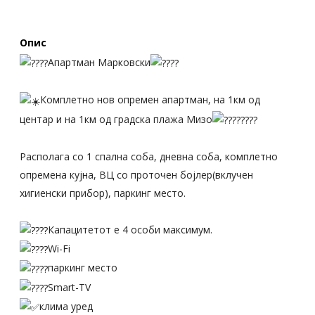
Опис
Апартман Марковски
Комплетно нов опремен апартман, на 1км од
центар и на 1км од градска плажа Мизо
Располага со 1 спална соба, дневна соба, комплетно
опремена кујна, ВЦ со проточен бојлер(вклучен
хигиенски прибор), паркинг место.
Капацитетот е 4 особи максимум.
Wi-Fi
паркинг место
Smart-TV
клима уред