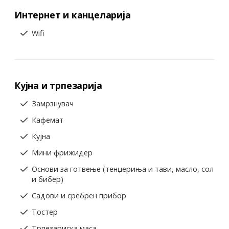
Интернет и канцеларија
Wifi
Кујна и трпезарија
Замрзнувач
Кафемат
Кујна
Мини фрижидер
Основи за готвење (тенџериња и тави, масло, сол
и бибер)
Садови и сребрен прибор
Тостер
Трпезариска маса