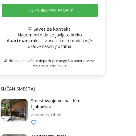
💡
Savet za kontakt:
Napomenite da se javljate preko
Apartmani.mk
— vlasnici često nude
bolje
uslove
našim gostima.
🔐 Nikada ne plaćajte depozit pre nego što potvrdite sve
detalje sa vlasnikom.
SLIČAN SMEŠTAJ
Smestuvanje Vesna i Kire
Ljubanista
Apartman
Ohrid