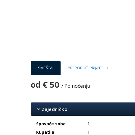
SMEŠTAJ
PREPORUČI PRIJATELJU
od
€ 50
/ Po noćenju
Zajedničko
Spavaće sobe
1
Kupatila
1