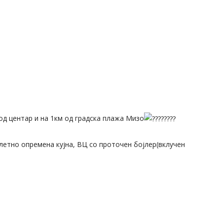
од центар и на 1км од градска плажа Мизо
плетно опремена кујна, ВЦ со проточен бојлер(вклучен