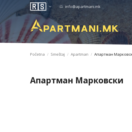
info@apartmani.mk
Početna
Smeštaj
Apartman
Апартман Марковс
Апартман Марковски