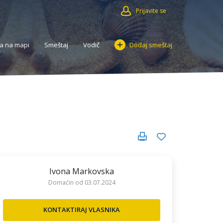
Prijavite se
a na mapi
Smeštaj
Vodič
Dodaj smeštaj
Ivona Markovska
Domaćin od 03.07.2024