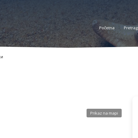
Početna
Pretrag
ки
Prikaz na mapi