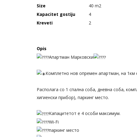
Size
40 m2
Kapacitet gostiju
4
Kreveti
2
Opis
Апартман Марковски
Комплетно нов опремен апартман, на 1км 
Располага со 1 спална соба, дневна соба, ком
хигиенски прибор), паркинг место.
Капацитетот е 4 особи максимум.
Wi-Fi
паркинг место