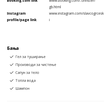
Booking.com link
www.booking.com/..ohrid.en-
gb.html
Instagram
www.instagram.com/slavcogrcesk
profile/page link
i
Бања
Гел за туширање
Производи за чистење
Сапун за тело
Топла вода
Шампон