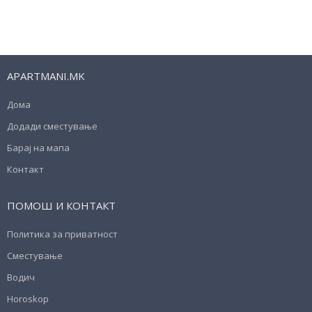
APARTMANI.MK
Дома
Додади сместување
Барај на мапа
Контакт
ПОМОШ И КОНТАКТ
Политика за приватност
Сместување
Водич
Horoskop