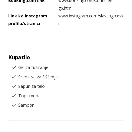
Booking.com link
www.booking.com/..ohrid.en-
gb.html
Link ka Instagram
www.instagram.com/slavcogrcesk
profilu/stranici
i
Kupatilo
Gel za tuširanje
Sredstva za čišćenje
Sapun za telo
Topla voda
Šampon