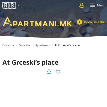
Meni
Dodaj smeštaj
Početna
Smeštaj
Apartman
At Grceski’s place
At Grceski’s place