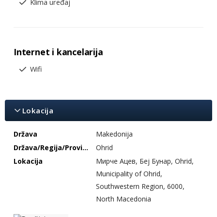
Klima uređaj
Internet i kancelarija
Wifi
Lokacija
Država
Makedonija
Država/Regija/Provincija
Ohrid
Lokacija
Мирче Ацев, Беј Бунар, Ohrid,
Municipality of Ohrid,
Southwestern Region, 6000,
North Macedonia