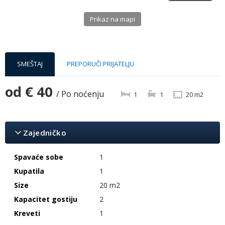
Prikaz na mapi
SMEŠTAJ
PREPORUČI PRIJATELJU
od
€ 40
/ Po noćenju
1
1
20 m2
Zajedničko
Spavaće sobe
1
Kupatila
1
Size
20 m2
Kapacitet gostiju
2
Kreveti
1