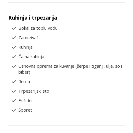
Kuhinja i trpezarija
Bokal za toplu vodu
Zamrzivač
Kuhinja
Čajna kuhinja
Osnovna oprema za kuvanje (šerpe i tiganji, ulje, so i
biber)
Rerna
Trpezarijski sto
Frižider
Šporet