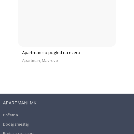
Apartman so pogled na ezero
Apartman
Mavrovo
APARTMANI.MK
Početna
Dodaj smeštaj
Pretraga na mapi