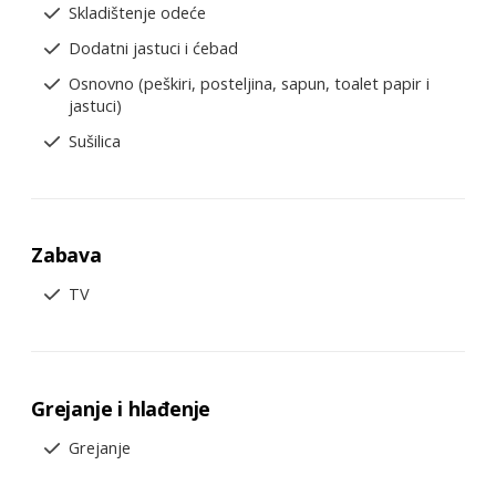
Skladištenje odeće
Dodatni jastuci i ćebad
Osnovno (peškiri, posteljina, sapun, toalet papir i
jastuci)
Sušilica
Zabava
TV
Grejanje i hlađenje
Grejanje