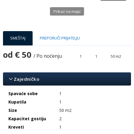
Prikaz na mapi
SMEŠTAJ
PREPORUČI PRIJATELJU
od
€ 50
/ Po noćenju
1
1
50 m2
Zajedničko
Spavaće sobe
1
Kupatila
1
Size
50 m2
Kapacitet gostiju
2
Kreveti
1