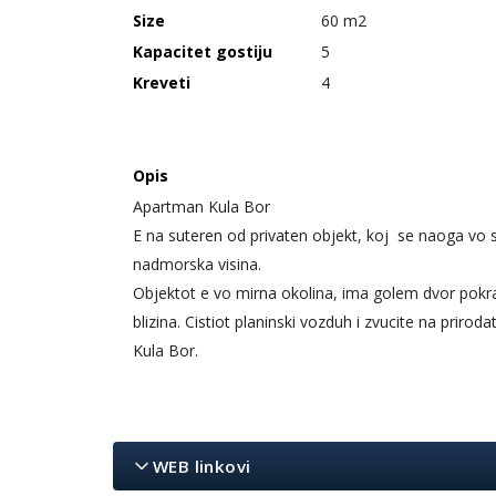
Size
60 m2
Kapacitet gostiju
5
Kreveti
4
Opis
Apartman Kula Bor
E na suteren od privaten objekt, koj se naoga vo
nadmorska visina.
Objektot e vo mirna okolina, ima golem dvor pokr
blizina. Cistiot planinski vozduh i zvucite na prir
Kula Bor.
WEB linkovi