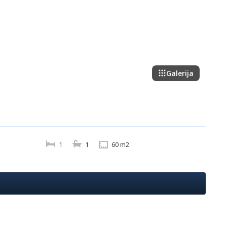
Galerija
1
1
60 m2