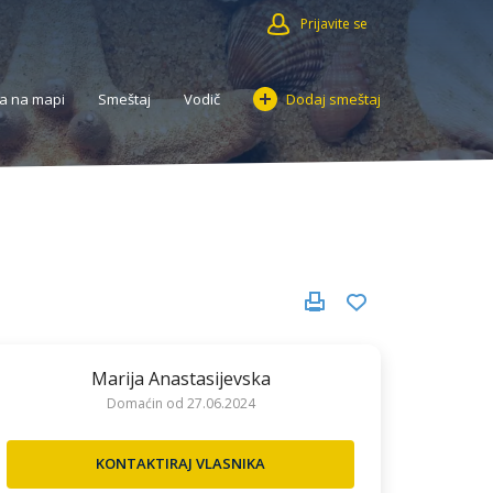
Prijavite se
a na mapi
Smeštaj
Vodič
Dodaj smeštaj
Marija Anastasijevska
Domaćin od 27.06.2024