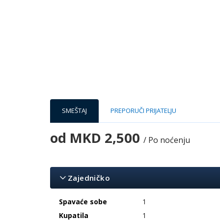
SMEŠTAJ
PREPORUČI PRIJATELJU
od
MKD 2,500
/ Po noćenju
Zajedničko
Spavaće sobe
1
Kupatila
1