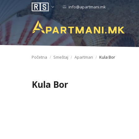
info@apartmani.mk
Početna
Smeštaj
Apartman
Kula Bor
Kula Bor