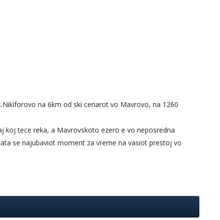
 s.Nikiforovo na 6km od ski cenarot vo Mavrovo, na 1260
aj koj tece reka, a Mavrovskoto ezero e vo neposredna
odatata se najubaviot moment za vreme na vasiot prestoj vo