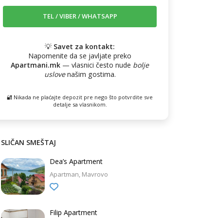
💡
Savet za kontakt:
Napomenite da se javljate preko
Apartmani.mk
— vlasnici često nude
bolje
uslove
našim gostima.
🔐 Nikada ne plaćajte depozit pre nego što potvrdite sve
detalje sa vlasnikom.
SLIČAN SMEŠTAJ
Dea’s Apartment
Apartman
Mavrovo
Filip Apartment