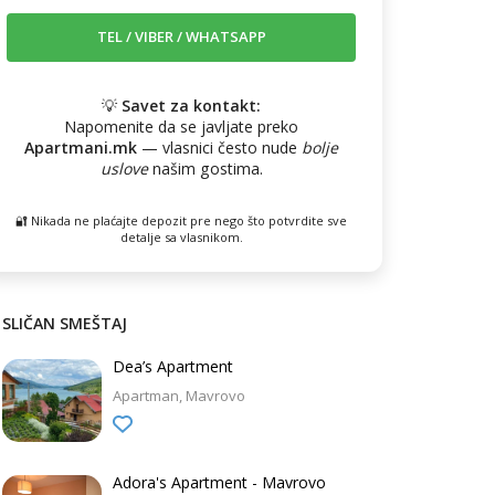
💡
Savet za kontakt:
Napomenite da se javljate preko
Apartmani.mk
— vlasnici često nude
bolje
uslove
našim gostima.
🔐 Nikada ne plaćajte depozit pre nego što potvrdite sve
detalje sa vlasnikom.
SLIČAN SMEŠTAJ
Dea’s Apartment
Apartman
Mavrovo
Adora's Apartment - Mavrovo