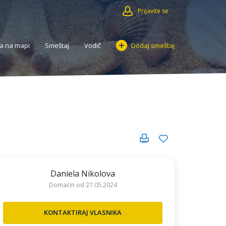
Prijavite se
a na mapi
Smeštaj
Vodič
Dodaj smeštaj
Daniela Nikolova
Domaćin od 27.05.2024