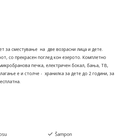
ет за сместување на две возрасни лица и дете.
от, со прекрасен поглед кон езерото. Комплетно
 микробранова печка, електричен бокал, бања, ТВ,
олагање е и столче - хранилка за дете до 2 години, за
бесплатна.
kosu
Šampon