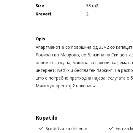
Size
33 m2
Kreveti
2
Opis
Апартманот е со површина од 33м2 со капацит
Лоциран во Маврово, во близина на Ски центар
опремен со кујна, машина за садови, кафемат,
интернет, Netflix и бесплатен паркинг. На расп
што е потребно претходна најава. Услугата е 
Минимум престој 2 ноќевања.
Kupatilo
Sredstva za čišćenje
Fen za 