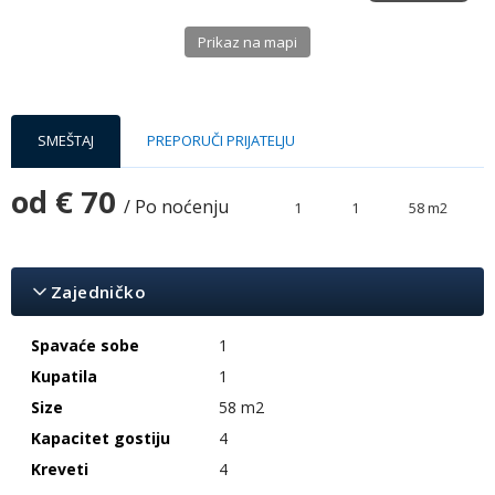
Prikaz na mapi
SMEŠTAJ
PREPORUČI PRIJATELJU
od
€ 70
/ Po noćenju
1
1
58 m2
Zajedničko
Spavaće sobe
1
Kupatila
1
Size
58 m2
Kapacitet gostiju
4
Kreveti
4