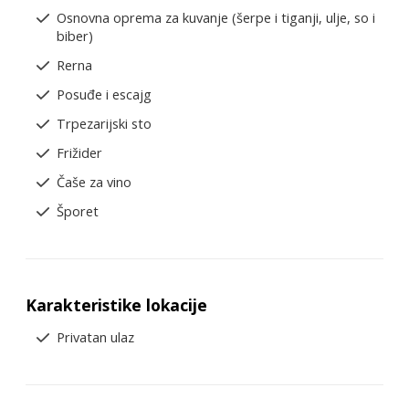
Osnovna oprema za kuvanje (šerpe i tiganji, ulje, so i
biber)
Rerna
Posuđe i escajg
Trpezarijski sto
Frižider
Čaše za vino
Šporet
Karakteristike lokacije
Privatan ulaz