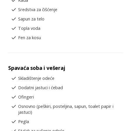
Kada
Sredstva za čišćenje
Sapun za telo
Topla voda
Fen za kosu
Spavaća soba i vešeraj
Skladištenje odeće
Dodatni jastuci i ćebad
Ofingeri
Osnovno (peškiri, posteljina, sapun, toalet papir i
jastuci)
Pegla
Stalak za sušenje odeće