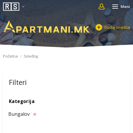
Meni
Dodaj smeštaj
Početna
Smeštaj
Filteri
Kategorija
Bungalov