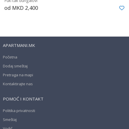
Fuk-tak bungalovi
od MKD 2,400
APARTMANI.MK
Početna
Dodaj smeštaj
Pretraga na mapi
Kontaktirajte nas
POMOĆ I KONTAKT
Politika privatnosti
Smeštaj
Vodič