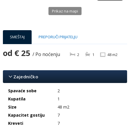
Prikaz na mapi
SMEŠTAJ
PREPORUČI PRIJATELJU
od
€ 25
/ Po noćenju
2
1
48 m2
Zajedničko
Spavaće sobe
2
Kupatila
1
Size
48 m2
Kapacitet gostiju
7
Kreveti
7