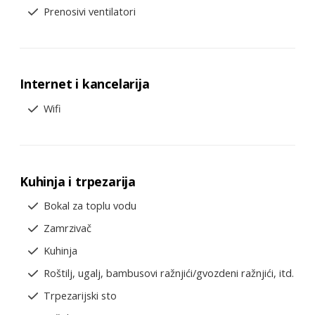
Prenosivi ventilatori
Internet i kancelarija
Wifi
Kuhinja i trpezarija
Bokal za toplu vodu
Zamrzivač
Kuhinja
Roštilj, ugalj, bambusovi ražnjići/gvozdeni ražnjići, itd.
Trpezarijski sto