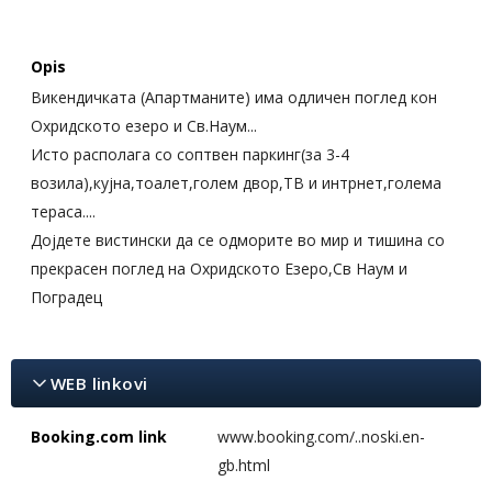
Opis
Викендичката (Апартманите) има одличен поглед кон
Охридското езеро и Св.Наум...
Исто располага со соптвен паркинг(за 3-4
возила),кујна,тоалет,голем двор,ТВ и интрнет,голема
тераса....
Дојдете вистински да се одморите во мир и тишина со
прекрасен поглед на Охридското Езеро,Св Наум и
Поградец
WEB linkovi
Booking.com link
www.booking.com/..noski.en-
gb.html