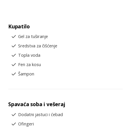
Kupatilo
Gel za tuširanje
Sredstva za čišćenje
Topla voda
Fen za kosu
Šampon
Spavaća soba i vešeraj
Dodatni jastuci i ćebad
Ofingeri