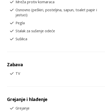
Mreža protiv komaraca
Osnovno (peškiri, posteljina, sapun, toalet papir i
jastuci)
Pegla
Stalak za sušenje odeće
Sušilica
Zabava
TV
Grejanje i hlađenje
Grejanje