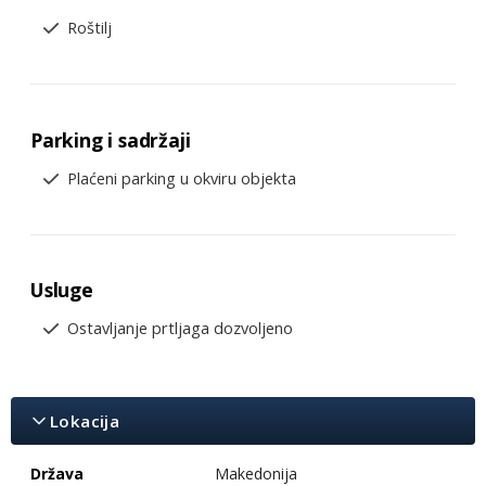
Roštilj
Parking i sadržaji
Plaćeni parking u okviru objekta
Usluge
Ostavljanje prtljaga dozvoljeno
Lokacija
Država
Makedonija