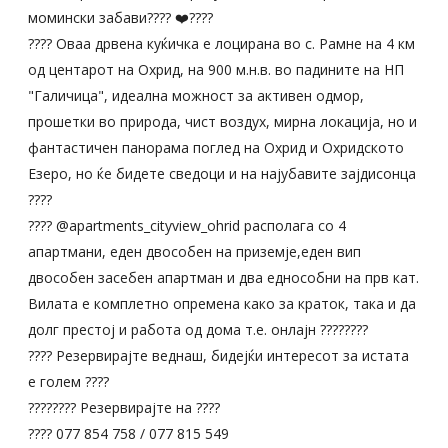
момински забави???? ❤️????
???? Оваа дрвена куќичка е лоцирана во с. Рамне на 4 км
од центарот на Охрид, на 900 м.н.в. во падините на НП
"Галичица", идеална можност за активен одмор,
прошетки во природа, чист воздух, мирна локација, но и
фантастичен панорама поглед на Охрид и Охридското
Езеро, но ќе бидете сведоци и на најубавите зајдисонца
????
???? @apartments_cityview_ohrid располага со 4
апартмани, еден двособен на приземје,еден вип
двособен засебен апартман и два еднособни на прв кат.
Вилата е комплетно опремена како за краток, така и да
долг престој и работа од дома т.е. онлајн ????‍????
???? Резервирајте веднаш, бидејќи интересот за истата
е голем ????
????‍???? Резервирајте на ????
???? 077 854 758 / 077 815 549