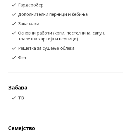
Гардеробер
Дополнителни перници и ќебиња
Закачалки
Основни работи (крпи, постелнина, сапун,
тоалетна хартија и перници)
Решетка за сушење облека
Фен
Забава
ТВ
Семејство