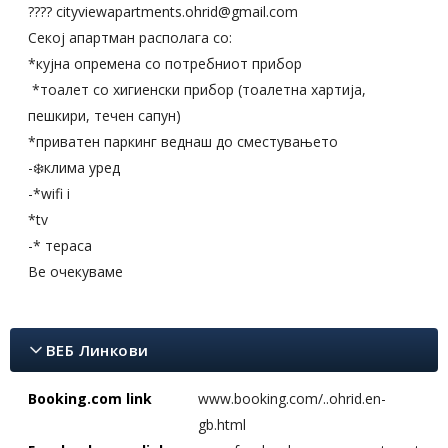
???? cityviewapartments.ohrid@gmail.com
Секој апартман располага со:
*кујна опремена со потребниот прибор
*тоалет со хигиенски прибор (тоалетна хартија,
пешкири, течен сапун)
*приватен паркинг веднаш до сместувањето
-❄️клима уред
-*wifi i
*tv
-* тераса
Ве очекуваме
ВЕБ Линкови
Booking.com link
www.booking.com/..ohrid.en-
gb.html