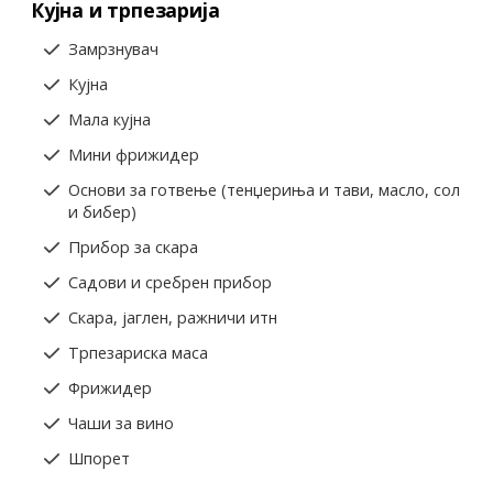
Кујна и трпезарија
Замрзнувач
Кујна
Мала кујна
Мини фрижидер
Основи за готвење (тенџериња и тави, масло, сол
и бибер)
Прибор за скара
Садови и сребрен прибор
Скара, јаглен, ражничи итн
Трпезариска маса
Фрижидер
Чаши за вино
Шпорет