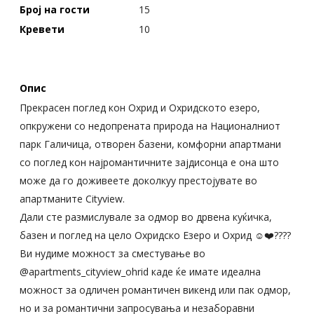
Број на гости
15
Кревети
10
Опис
Прекрасен поглед кон Охрид и Охридското езеро,
опкружени со недопрената природа на Националниот
парк Галичица, отворен базени, комфорни апартмани
со поглед кон најромантичните зајдисонца е она што
може да го доживеете доколкуу престојувате во
апартманите Cityview.
Дали сте размислувале за одмор во дрвена куќичка,
базен и поглед на цело Охридско Езеро и Охрид ☺️❤️????
Ви нудиме можност за сместување во
@apartments_cityview_ohrid каде ќе имате идеална
можност за одличен романтичен викенд или пак одмор,
но и за романтични запросувања и незаборавни