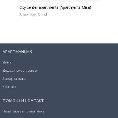
City center apartments (Apartments Misa)
Апартман
Ohrid
APARTMANI.MK
Дома
Додади сместување
Барај на мапа
Контакт
ПОМОШ И КОНТАКТ
Политика за приватност