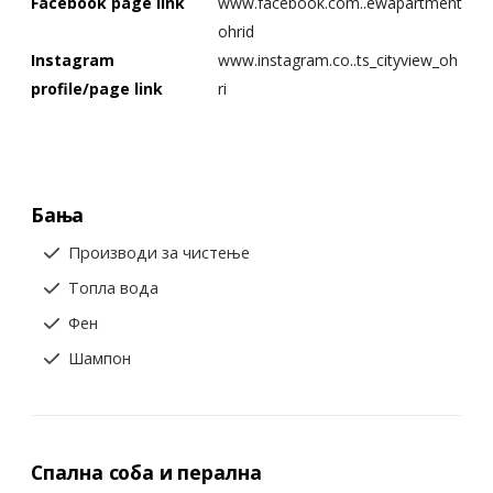
Facebook page link
www.facebook.com..ewapartment
ohrid
Instagram
www.instagram.co..ts_cityview_oh
profile/page link
ri
Бања
Производи за чистење
Топла вода
Фен
Шампон
Спална соба и перална